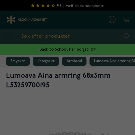
Hoppa till innehållet
9,614
verifierade recensioner
Cart
Sea
Back to School har börjat! 👉
Smycken
Kategorier
Armband
Lumoava Aina armring 6
Lumoava Aina armring 68x3mm
L53259700195