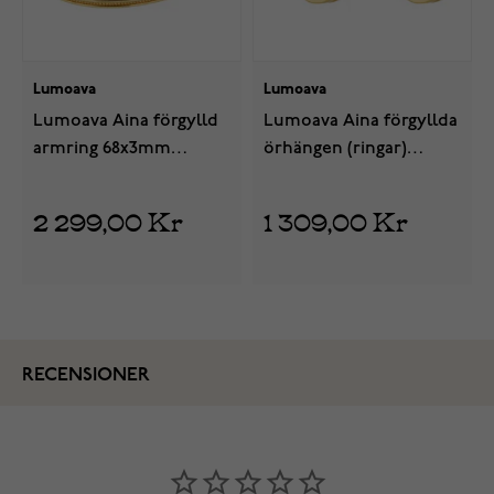
Lumoava
Lumoava
Lumoava Aina förgylld
Lumoava Aina förgyllda
armring 68x3mm
örhängen (ringar)
L63259700195
3x12mm L64259700000
2 299,00 Kr
1 309,00 Kr
RECENSIONER