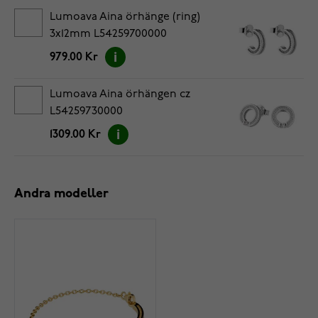
Lumoava Aina örhänge (ring)
3x12mm L54259700000
979.00 Kr
Lumoava Aina örhängen cz
L54259730000
1309.00 Kr
Andra modeller