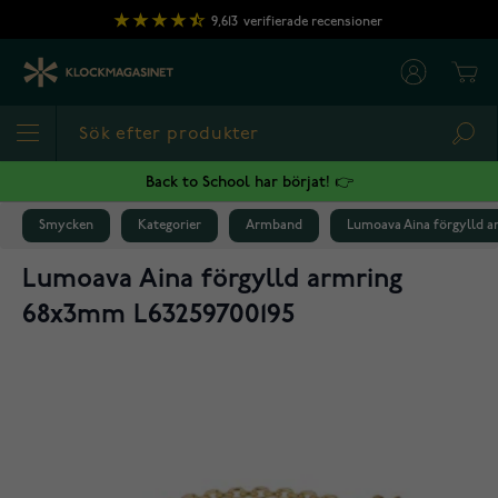
Hoppa till innehållet
9,613
verifierade recensioner
Cart
Sea
Back to School har börjat! 👉
Smycken
Kategorier
Armband
Lumoava Aina förgylld 
Lumoava Aina förgylld armring
68x3mm L63259700195