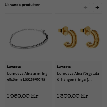
Liknande produkter
Lumoava
Lumoava
Lumoava Aina armring
Lumoava Aina förgyllda
68x3mm L53259700195
örhängen (ringar)
3x12mm L64259700000
1 969,00 Kr
1 309,00 Kr