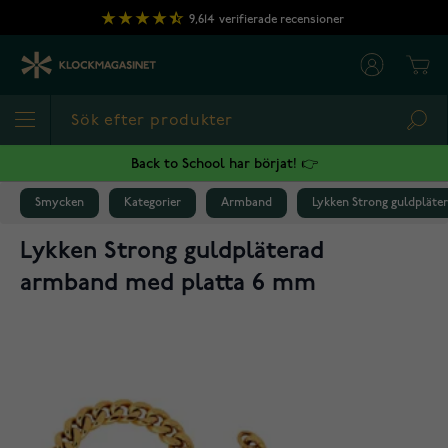
Hoppa till innehållet
9,614
verifierade recensioner
Cart
Sea
Back to School har börjat! 👉
Smycken
Kategorier
Armband
Lykken Strong guldplät
Lykken Strong guldpläterad
armband med platta 6 mm