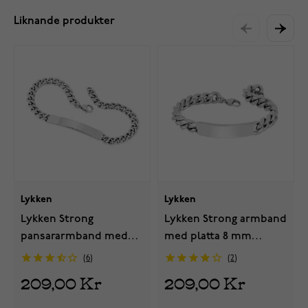
Liknande produkter
Lykken
Lykken
Lykken Strong
Lykken Strong armband
pansararmband med
med platta 8 mm
platta 6 mm silverfärgat
silverfärgat
6
2
209,00 Kr
209,00 Kr