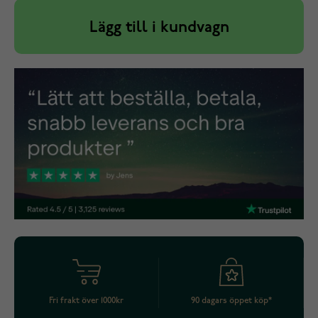
Lägg till i kundvagn
Fri frakt över 1000kr
90 dagars öppet köp*