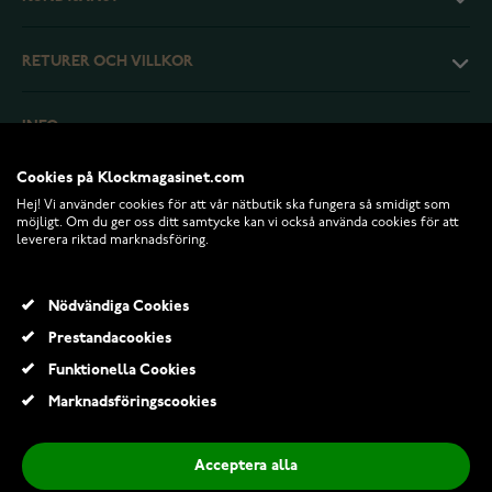
RETURER OCH VILLKOR
INFO
Cookies på Klockmagasinet.com
Hej! Vi använder cookies för att vår nätbutik ska fungera så smidigt som
möjligt. Om du ger oss ditt samtycke kan vi också använda cookies för att
leverera riktad marknadsföring.
Nödvändiga Cookies
Prestandacookies
Funktionella Cookies
© 2026 Klockmagasinet.com
Marknadsföringscookies
Lykken Strong guldpläterad armband med platta 6 mm
275,00 Kr
Acceptera alla