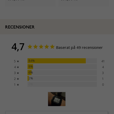
RECENSIONER
4,7
Baserat på 49 recensioner
84%
5 ★
41
8%
4 ★
4
6%
3 ★
3
2%
2 ★
1
0%
1 ★
0