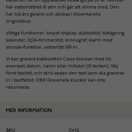
batteriet har en uppskattad livslängd på tio år. Klockan
har vattentäthet 10 atm och går att simma med. Den
har två års garanti och skickas i tillverkarens
originalbox.
Viktiga funktioner: belyst display, dubbeltid, tidtagning,
kalender, 12/24-timmarstid, kronograf, alarm med
snooze-funktion, vattentät 100 m.
Vi kan gravera bakboetten Casio klockan med till
exempel datum, namn eller initialer (15 tecken). Välj
först textstil och skriv sedan den text som ska graveras
in i textfältet. OBS! Graverade klockor kan inte
returneras.
MER INFORMATION
SKU
12426