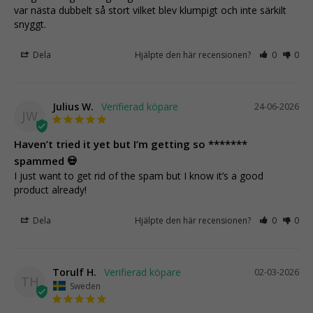
var nästa dubbelt så stort vilket blev klumpigt och inte särkilt 
snyggt.
Dela
Hjälpte den här recensionen?
0
0
Julius W.
24-06-2026
JW
Haven’t tried it yet but I’m getting so *******
spammed 💀
I just want to get rid of the spam but I know it’s a good 
product already!
Dela
Hjälpte den här recensionen?
0
0
Torulf H.
02-03-2026
TH
Sweden