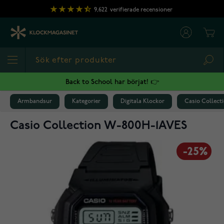
Hoppa till innehållet
9,622
verifierade recensioner
Cart
Sea
Back to School har börjat! 👉
Armbandsur
Kategorier
Digitala Klockor
Casio Collect
Casio Collection W-800H-1AVES
-25%