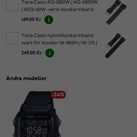
Tiera Casio AQ-S810W / AQ-S800W
/ AEQ-110W -serie klockarmband
svart
149.00 Kr
Tiera Casio nylonklockarmband
svart för klockor W-800H / W-215 /
W-216 / W-735
249.00 Kr
Andra modeller
-34%