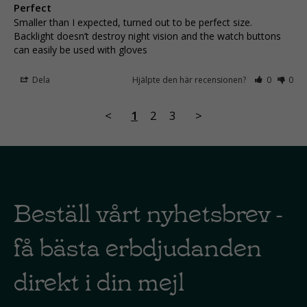
Perfect
Smaller than I expected, turned out to be perfect size. 
Backlight doesn’t destroy night vision and the watch buttons 
can easily be used with gloves
Dela
Hjälpte den här recensionen?
0
0
<
1
2
3
>
Beställ vårt nyhetsbrev -
få bästa erbdjudanden
direkt i din mejl