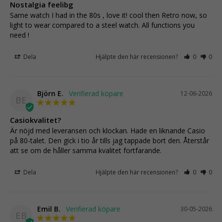
Nostalgia feelibg
Same watch I had in the 80s , love it! cool then Retro now, so 
light to wear compared to a steel watch. All functions you 
need !
Dela
Hjälpte den här recensionen?
0
0
Björn E.
12-06-2026
BE
Casiokvalitet?
Är nöjd med leveransen och klockan. Hade en liknande Casio 
på 80-talet. Den gick i tio år tills jag tappade bort den. Återstår 
att se om de håller samma kvalitet fortfarande.
Dela
Hjälpte den här recensionen?
0
0
Emil B.
30-05-2026
EB