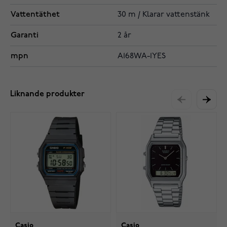
Vattentäthet
30 m / Klarar vattenstänk
Garanti
2 år
mpn
A168WA-1YES
Liknande produkter
Casio
Casio