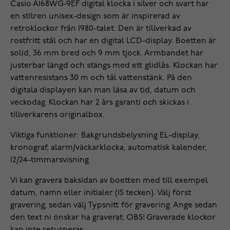
Casio A168WG-9EF digital klocka i silver och svart har
en stilren unisex-design som är inspirerad av
retroklockor från 1980-talet. Den är tillverkad av
rostfritt stål och har en digital LCD-display. Boetten är
solid, 36 mm bred och 9 mm tjock. Armbandet har
justerbar längd och stängs med ett glidlås. Klockan har
vattenresistans 30 m och tål vattenstänk. På den
digitala displayen kan man läsa av tid, datum och
veckodag. Klockan har 2 års garanti och skickas i
tillverkarens originalbox.
Viktiga funktioner: Bakgrundsbelysning EL-display,
kronograf, alarm/väckarklocka, automatisk kalender,
12/24-timmarsvisning.
Vi kan gravera baksidan av boetten med till exempel
datum, namn eller initialer (15 tecken). Välj först
gravering, sedan välj Typsnitt för gravering. Ange sedan
den text ni önskar ha graverat. OBS! Graverade klockor