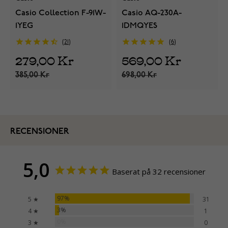
Casio Collection F-91W-
Casio AQ-230A-
1YEG
1DMQYES
21
6
279,00 Kr
569,00 Kr
385,00 Kr
698,00 Kr
RECENSIONER
5,0
Baserat på 32 recensioner
97%
5 ★
31
3%
4 ★
1
0%
3 ★
0