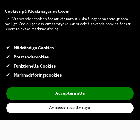
Cookies på Klockmagasinet.com
Hej! Vi använder cookies för att vår nätbutik ska fungera så smidigt som
möjligt. Om du ger oss ditt samtycke kan vi också använda cookies för att
leverera riktad marknadsföring.
Nödvändiga Cookies
Prestandacookies
© 2026 Klockmagasinet.com
Funktionella Cookies
Marknadsföringscookies
Acceptera alla
Anpassa inställningar
Lykken Strong pansarhalsband 10 mm guld
495,00 Kr
Lägg till i kundvagn