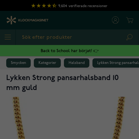
Hoppa till innehållet
9,604
verifierade recensioner
Cart
Sea
Back to School har börjat! 👉
Smycken
Kategorier
Halsband
Lykken Strong pansarha
Lykken Strong pansarhalsband 10
mm guld