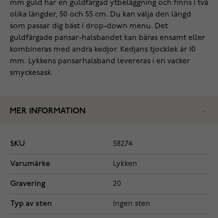
mm guld har en guldfärgad ytbeläggning och finns i två
olika längder, 50 och 55 cm. Du kan välja den längd
som passar dig bäst i drop-down menu. Det
guldfärgade pansar-halsbandet kan bäras ensamt eller
kombineras med andra kedjor. Kedjans tjocklek är 10
mm. Lykkens pansarhalsband levereras i en vacker
smyckesask.
MER INFORMATION
SKU
58274
Varumärke
Lykken
Gravering
20
Typ av sten
Ingen sten