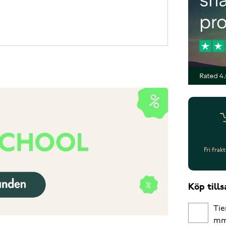
Fri frak
Köp til
Tie
m