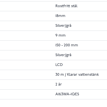
Rostfritt stål
18mm
Silver/grå
9 mm
150 - 200 mm
Silver/grå
LCD
30 m / Klarar vattenstänk
2 år
A163WA-1QES