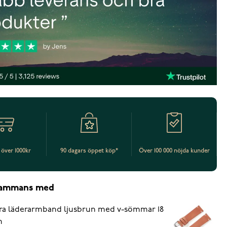
t över 1000kr
90 dagars öppet köp*
Över 100 000 nöjda kunder
lsammans med
ra läderarmband ljusbrun med v-sömmar 18
m