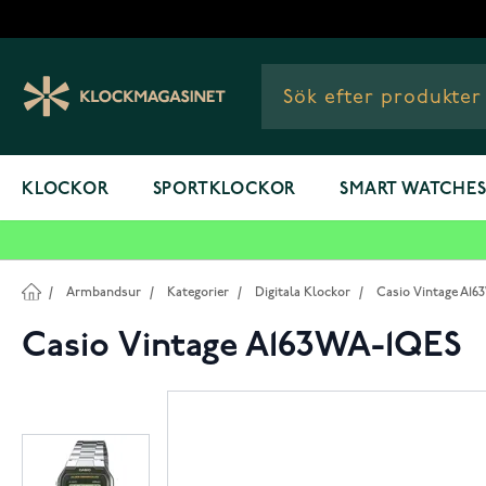
Hoppa till innehållet
KLOCKOR
SPORTKLOCKOR
SMART WATCHE
/
Armbandsur
/
Kategorier
/
Digitala Klockor
/
Casio Vintage A1
Casio Vintage A163WA-1QES