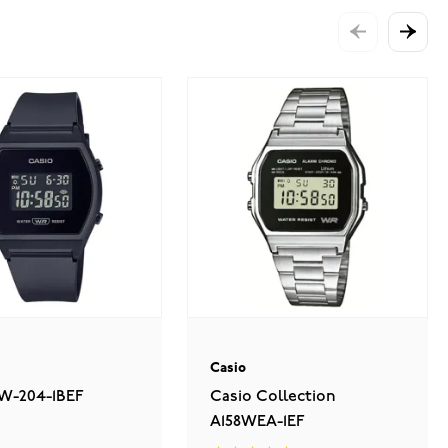
Casio
LW-204-1BEF
Casio Collection
A158WEA-1EF