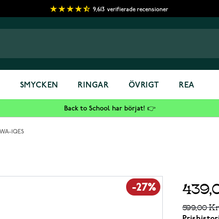
9,613
verifierade recensioner
S
SMYCKEN
RINGAR
ÖVRIGT
REA
Back to School har börjat! 👉
63WA-1QES
439,
-27%
599,00 Kr