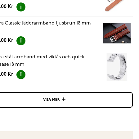
.00 Kr
ra Classic läderarmband ljusbrun 18 mm
.00 Kr
ra stål armband med viklås och quick
ease 18 mm
.00 Kr
VISA MER