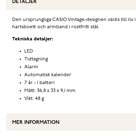
DETALJER
Den ursprungliga CASIO Vintage-designen väcks till liv i C
hartsboett och armband i rostfritt stål.
Tekniska detaljer:
LED
Tidtagning
Alarm
Automatisk kalender
7 år - 1 batteri
Mått: 36,8 x 33 x 9,1 mm
Vikt: 48 g
MER INFORMATION