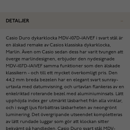
DETALJER
Casio Duro dykarklocka MDV-107D-1A1VEF i svart stål är
en älskad remake av Casios klassiska dykarklocka,
Marlin. Även om Casio sedan dess har varit tvungen att
överge marlindesignen, erbjuder den nydesignade
MDV-107D-1A1VEF samma funktioner som den älskade
klassikern - och till ett mycket överkomligt pris. Den
44,2 mm breda bezelen har en elegant svart sunray-
urtavla med datumvisning, och urtavlan flankeras av en
enkelriktad roterande bezel med aluminiuminsats. Lätt
upphöjda index ger utmärkt läsbarhet från alla vinklar,
och i svagt ljus förbättras läsbarheten av neongrönt
luminering. Det övergripande utseendet kompletteras
av lätt rundade luggar som gör att klockan sitter
bekvämt på handleden. Casio Duro svart stål MDV-