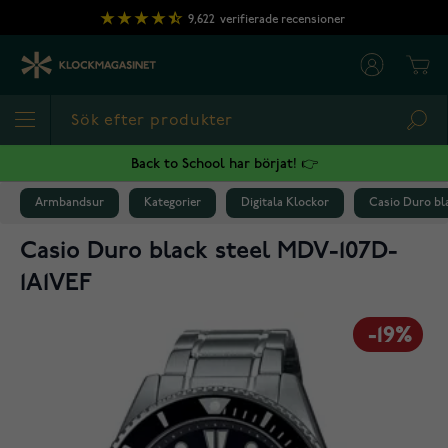
Hoppa till innehållet
9,622
verifierade recensioner
Cart
Sea
Back to School har börjat! 👉
Armbandsur
Kategorier
Digitala Klockor
Casio Duro bl
Casio Duro black steel MDV-107D-
1A1VEF
-19%