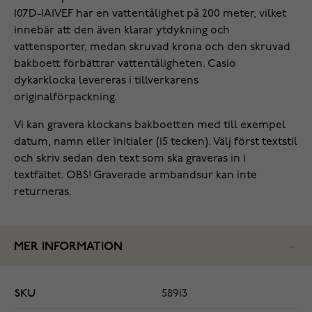
107D-1A1VEF har en vattentålighet på 200 meter, vilket
innebär att den även klarar ytdykning och
vattensporter, medan skruvad krona och den skruvad
bakboett förbättrar vattentåligheten. Casio
dykarklocka levereras i tillverkarens
originalförpackning.
Vi kan gravera klockans bakboetten med till exempel
datum, namn eller initialer (15 tecken). Välj först textstil
och skriv sedan den text som ska graveras in i
textfältet. OBS! Graverade armbandsur kan inte
returneras.
MER INFORMATION
SKU
58913