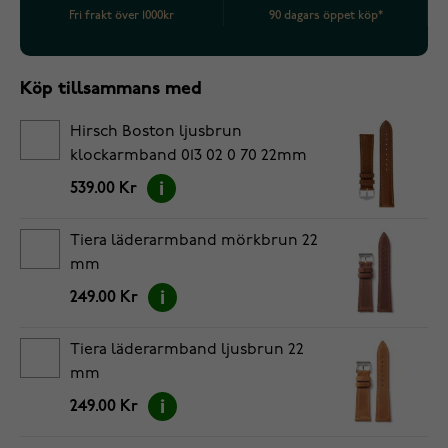
Fri frakt över 1000kr
90 dagars öppet köp*
Köp tillsammans med
Hirsch Boston ljusbrun
klockarmband 013 02 0 70 22mm
539.00 Kr
Tiera läderarmband mörkbrun 22
mm
249.00 Kr
Tiera läderarmband ljusbrun 22
mm
249.00 Kr