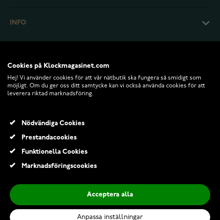
INFO
Cookies på Klockmagasinet.com
Hej! Vi använder cookies för att vår nätbutik ska fungera så smidigt som
möjligt. Om du ger oss ditt samtycke kan vi också använda cookies för att
leverera riktad marknadsföring.
Nödvändiga Cookies
Prestandacookies
© 2026 Klockmagasinet.com
Funktionella Cookies
Casio Duro black steel MDV-107D-1A1VEF
Marknadsföringscookies
1 149,00 Kr
1 419,00 Kr
Acceptera alla
Lägg till i kundvagn
Anpassa inställningar