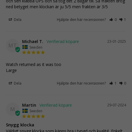
och sen klabba UPS och så tog det 2 dagar till. Så frakten drog 
ned betyget men klockan är ju 5/5 men frakten är 3/5
Dela
Hjälpte den här recensionen?
0
1
Michael T.
23-01-2025
MT
Sweden
Watch returned as it was too

Large
Dela
Hjälpte den här recensionen?
1
0
Martin
29-07-2024
M
Sweden
Snygg klocka
Väldigt snygg klocka som känns bra i tyngd och kvalité. Enkelt 