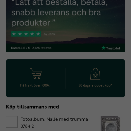
Fri frakt över 1000kr
90 dagars öppet köp*
Köp tillsammans med
Fotoalbum, Nalle med trumma
078412