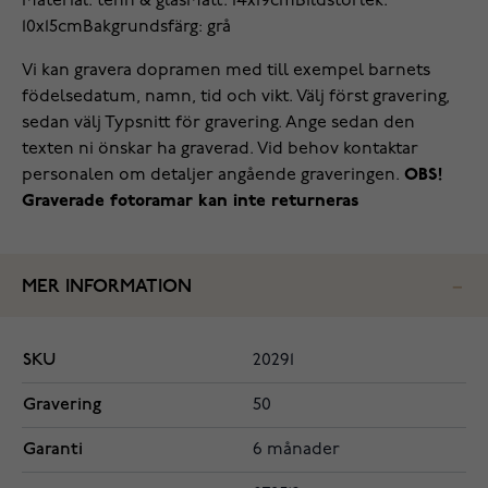
Material: tenn & glas
Mått: 14x19cm
Bildstorlek:
10x15cm
Bakgrundsfärg: grå
Vi kan gravera dopramen med till exempel barnets
födelsedatum, namn, tid och vikt. Välj först gravering,
sedan välj Typsnitt för gravering. Ange sedan den
texten ni önskar ha graverad. Vid behov kontaktar
personalen om detaljer angående graveringen.
OBS!
Graverade fotoramar kan inte returneras
MER INFORMATION
SKU
20291
Gravering
50
Garanti
6 månader