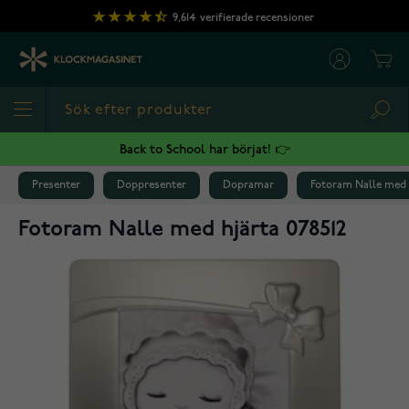
Hoppa till innehållet
9,614
verifierade recensioner
Cart
Sea
Back to School har börjat! 👉
Presenter
Doppresenter
Dopramar
Fotoram Nalle med h
Fotoram Nalle med hjärta 078512