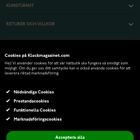
KUNDTJÄNST
RETURER OCH VILLKOR
INFO
Cookies på Klockmagasinet.com
Hej! Vi använder cookies för att vår nätbutik ska fungera så smidigt som
möjligt. Om du ger oss ditt samtycke kan vi också använda cookies för att
leverera riktad marknadsföring.
Nödvändiga Cookies
Prestandacookies
Funktionella Cookies
© 2026 Klockmagasinet.com
Marknadsföringscookies
Fotoram Nalle med hjärta 078512
390,00 Kr
Acceptera alla