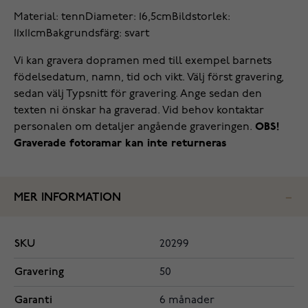
Material: tenn
Diameter: 16,5cm
Bildstorlek:
11x11cm
Bakgrundsfärg: svart
Vi kan gravera dopramen med till exempel barnets
födelsedatum, namn, tid och vikt. Välj först gravering,
sedan välj Typsnitt för gravering. Ange sedan den
texten ni önskar ha graverad. Vid behov kontaktar
personalen om detaljer angående graveringen.
OBS!
Graverade fotoramar kan inte returneras
MER INFORMATION
SKU
20299
Gravering
50
Garanti
6 månader