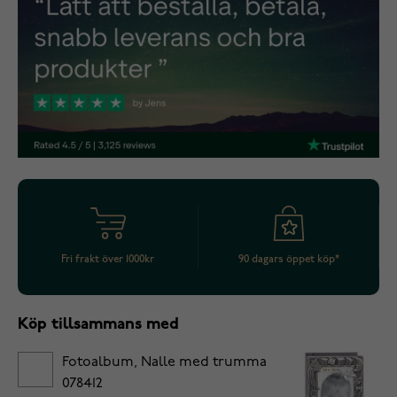
Fri frakt över 1000kr
90 dagars öppet köp*
Köp tillsammans med
Fotoalbum, Nalle med trumma
078412