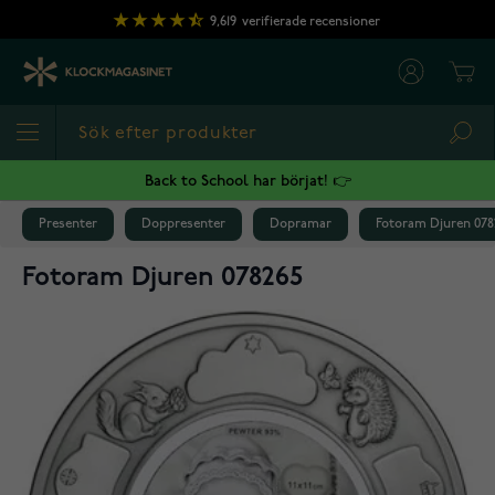
Hoppa till innehållet
9,619
verifierade recensioner
Cart
Sea
Back to School har börjat! 👉
Presenter
Doppresenter
Dopramar
Fotoram Djuren 078
Fotoram Djuren 078265