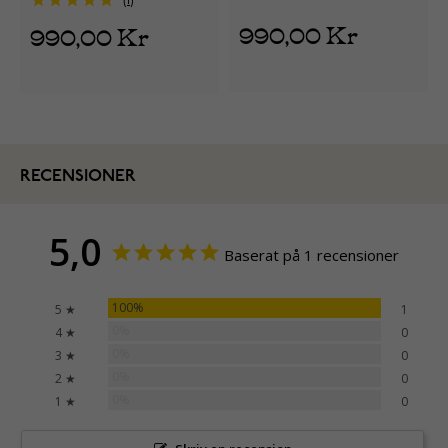
1
990,00 Kr
990,00 Kr
RECENSIONER
5,0
Baserat på 1 recensioner
100%
5 ★
1
0%
4 ★
0
0%
3 ★
0
0%
2 ★
0
0%
1 ★
0