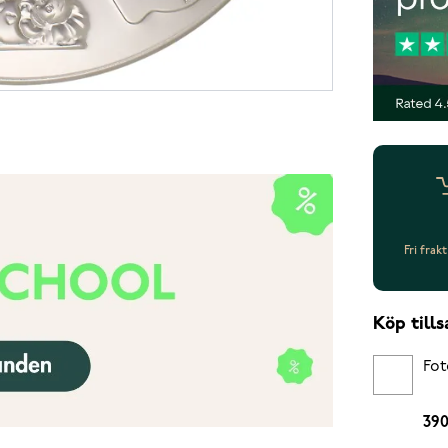
Fri frak
Köp til
Fot
390