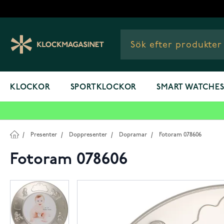
Hoppa till innehållet
KLOCKOR
SPORTKLOCKOR
SMART WATCHE
/
Presenter
/
Doppresenter
/
Dopramar
/
Fotoram 078606
Fotoram 078606