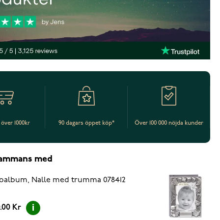
t över 1000kr
90 dagars öppet köp*
Över 100 000 nöjda kunder
lsammans med
oalbum, Nalle med trumma 078412
.00 Kr