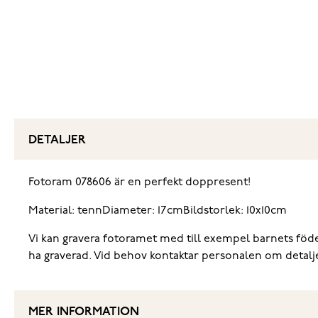
DETALJER
Fotoram 078606 är en perfekt doppresent!
Material: tenn
Diameter: 17cm
Bildstorlek: 10x10cm
Vi kan gravera fotoramet med till exempel barnets födel
ha graverad. Vid behov kontaktar personalen om detal
MER INFORMATION