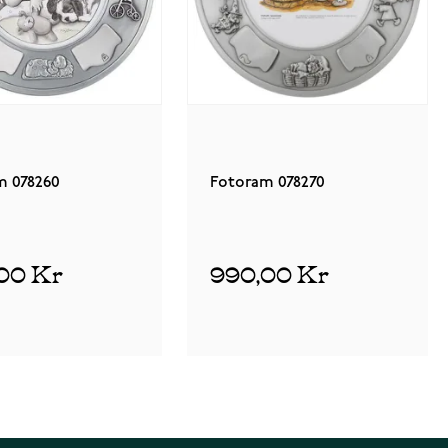
m 078260
Fotoram 078270
00 Kr
990,00 Kr