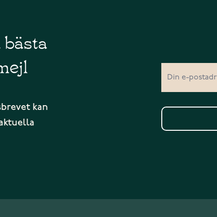
å bästa
mejl
sbrevet kan
aktuella