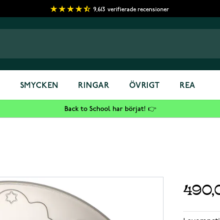
9,613
verifierade recensioner
S
SMYCKEN
RINGAR
ÖVRIGT
REA
Back to School har börjat! 👉
490,