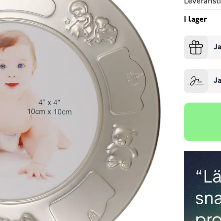
Leveransti
I lager
Ja
Ja