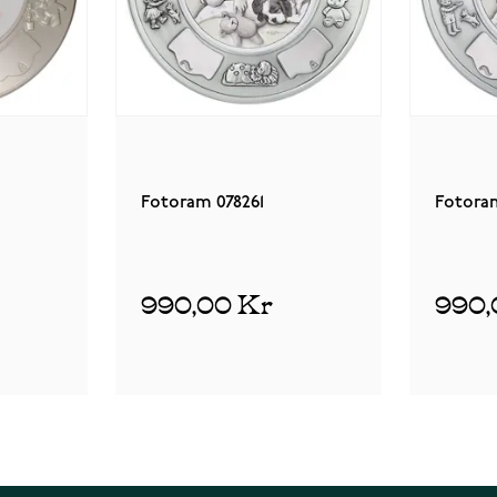
Fotoram 078261
Fotora
990,00 Kr
990,