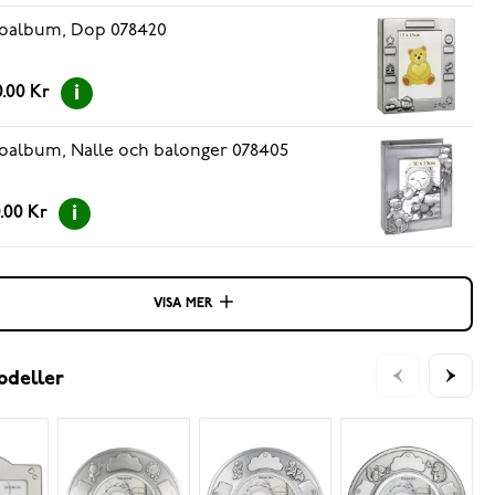
oalbum, Dop 078420
.00 Kr
oalbum, Nalle och balonger 078405
.00 Kr
VISA MER
odeller