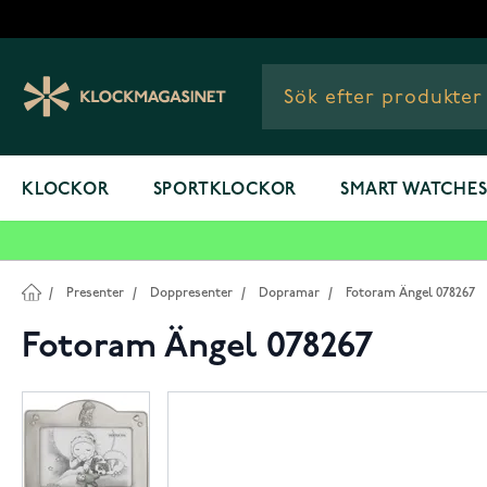
Hoppa till innehållet
KLOCKOR
SPORTKLOCKOR
SMART WATCHE
/
Presenter
/
Doppresenter
/
Dopramar
/
Fotoram Ängel 078267
Fotoram Ängel 078267