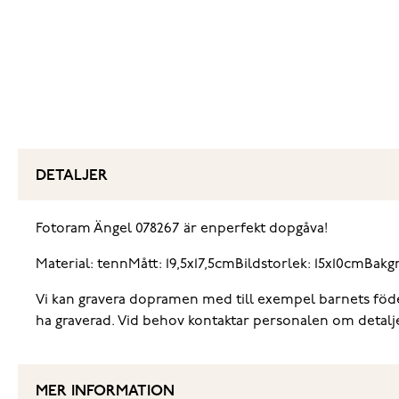
DETALJER
Fotoram Ängel 078267 är enperfekt dopgåva!
Material: tenn
Mått: 19,5x17,5cm
Bildstorlek: 15x10cm
Bakgr
Vi kan gravera dopramen med till exempel barnets födels
ha graverad. Vid behov kontaktar personalen om detalj
MER INFORMATION