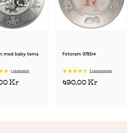
m med baby tema
Fotoram 078514
1
recension
2
recensioner
00 Kr
490,00 Kr