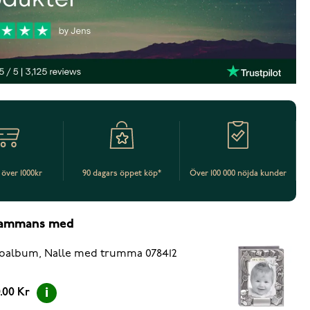
t över 1000kr
90 dagars öppet köp*
Över 100 000 nöjda kunder
lsammans med
oalbum, Nalle med trumma 078412
.00 Kr