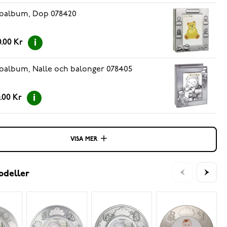
oalbum, Dop 078420
.00 Kr
oalbum, Nalle och balonger 078405
.00 Kr
VISA MER
odeller