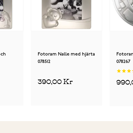
och
Fotoram Nalle med hjärta
Fotora
078512
078267
390,00 Kr
990,