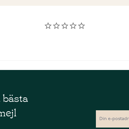
å bästa
mejl