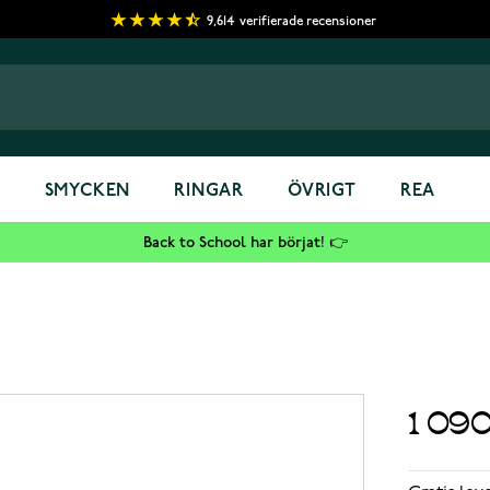
9,614
verifierade recensioner
S
SMYCKEN
RINGAR
ÖVRIGT
REA
Back to School har börjat! 👉
1 09