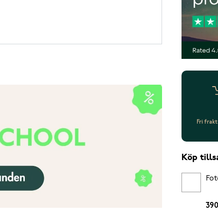
Fri frak
Köp til
Fot
390