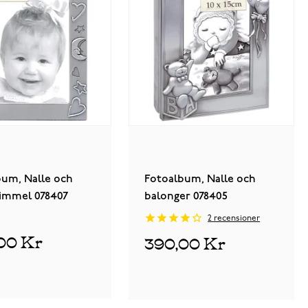
bum, Nalle och
Fotoalbum, Nalle och
himmel 078407
balonger 078405
2
recensioner
00 Kr
390,00 Kr