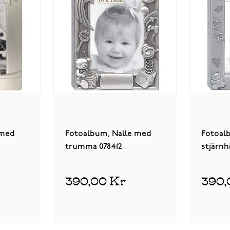
 med
Fotoalbum, Nalle med
Fotoal
trumma 078412
stjärn
390,00 Kr
390,