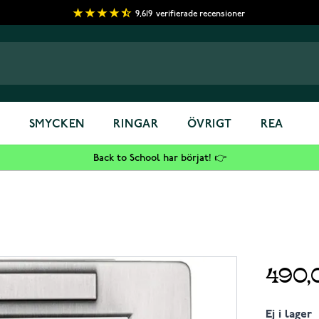
9,619
verifierade recensioner
S
SMYCKEN
RINGAR
ÖVRIGT
REA
Back to School har börjat! 👉
490,
Ej i lager