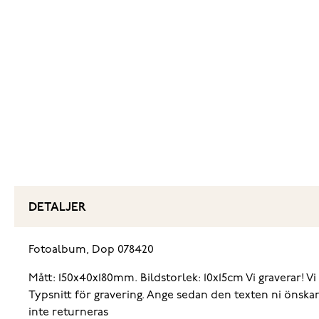
DETALJER
Fotoalbum, Dop 078420
Mått: 150x40x180mm.
Bildstorlek: 10x15cm
Vi graverar! V
Typsnitt för gravering. Ange sedan den texten ni önsk
inte returneras