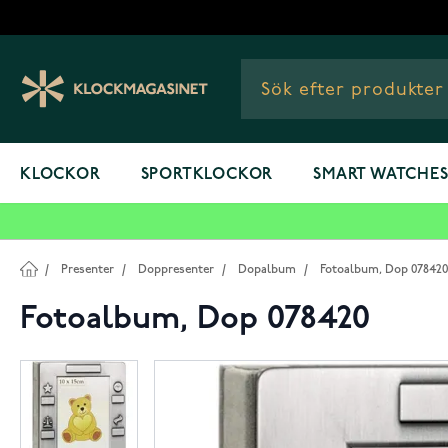
Hoppa till innehållet
KLOCKOR
SPORTKLOCKOR
SMART WATCHE
/
Presenter
/
Doppresenter
/
Dopalbum
/
Fotoalbum, Dop 078420
Fotoalbum, Dop 078420