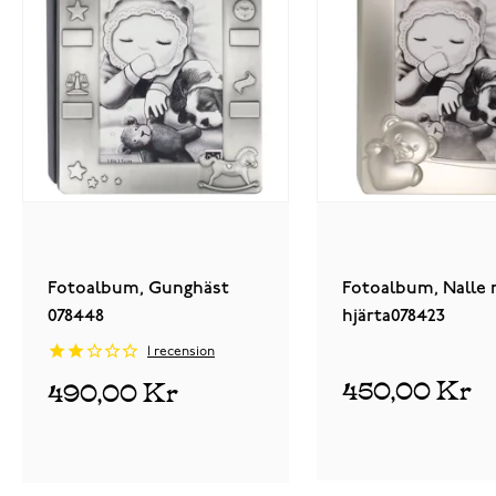
Fotoalbum, Gunghäst
Fotoalbum, Nalle
078448
hjärta078423
1
recension
450,00 Kr
490,00 Kr