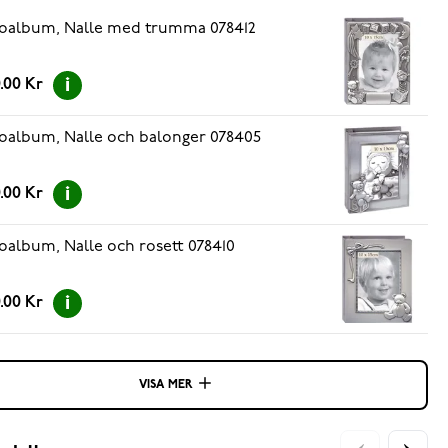
oalbum, Nalle med trumma 078412
.00 Kr
oalbum, Nalle och balonger 078405
.00 Kr
oalbum, Nalle och rosett 078410
.00 Kr
VISA MER