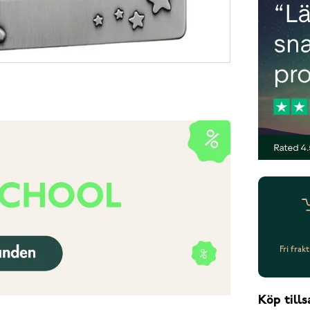
Fri frak
Köp til