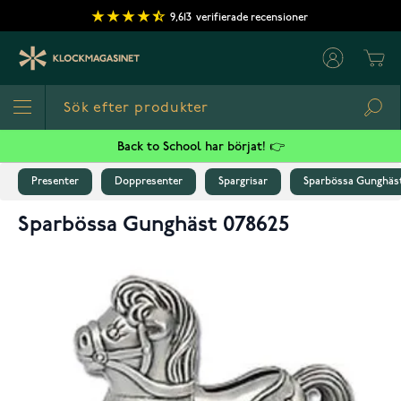
Hoppa till innehållet
9,613
verifierade recensioner
Cart
Sea
Back to School har börjat! 👉
Presenter
Doppresenter
Spargrisar
Sparbössa Gunghäst
Sparbössa Gunghäst 078625