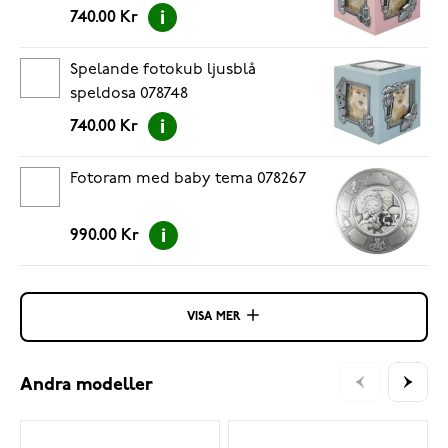
740.00 Kr
Spelande fotokub ljusblå
speldosa 078748
740.00 Kr
Fotoram med baby tema 078267
990.00 Kr
VISA MER
Andra modeller