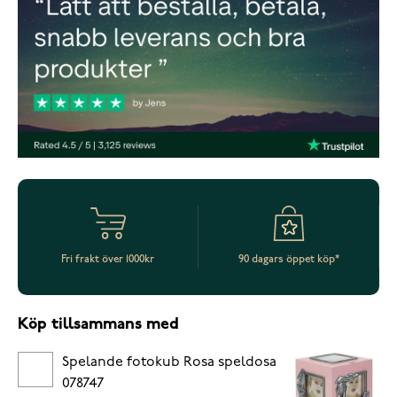
Fri frakt över 1000kr
90 dagars öppet köp*
Köp tillsammans med
Spelande fotokub Rosa speldosa
078747