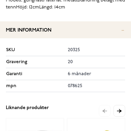
Modell: gunghäst
Material: metallblandning belagt med
tenn
Höjd: 12cm
Längd: 14cm
MER INFORMATION
SKU
20325
Gravering
20
Garanti
6 månader
mpn
078625
Liknande produkter