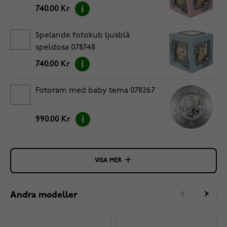
740.00 Kr
Spelande fotokub ljusblå
speldosa 078748
740.00 Kr
Fotoram med baby tema 078267
990.00 Kr
VISA MER
Andra modeller