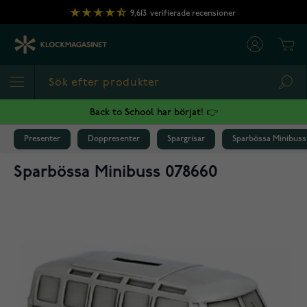
Hoppa till innehållet
9,613
verifierade recensioner
Cart
Sea
Back to School har börjat! 👉
Presenter
Doppresenter
Spargrisar
Sparbössa Minibuss
Sparbössa Minibuss 078660