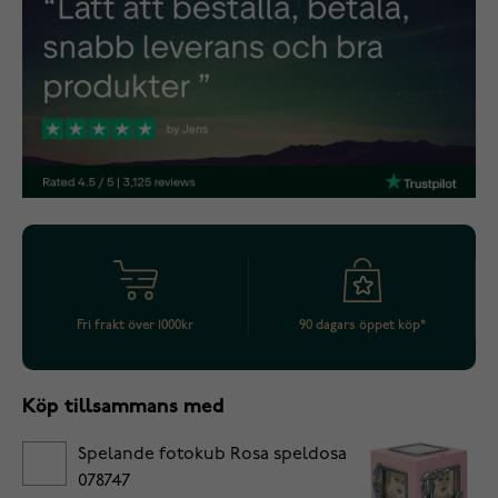
Fri frakt över 1000kr
90 dagars öppet köp*
Köp tillsammans med
Spelande fotokub Rosa speldosa
078747