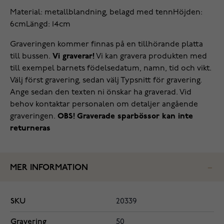
Material: metallblandning, belagd med tenn
Höjden:
6cm
Längd: 14cm
Graveringen kommer finnas på en tillhörande platta
till bussen.
Vi graverar!
Vi kan gravera produkten med
till exempel barnets födelsedatum, namn, tid och vikt.
Välj först gravering, sedan välj Typsnitt för gravering.
Ange sedan den texten ni önskar ha graverad. Vid
behov kontaktar personalen om detaljer angående
graveringen.
OBS! Graverade sparbössor kan inte
returneras
MER INFORMATION
SKU
20339
Gravering
50