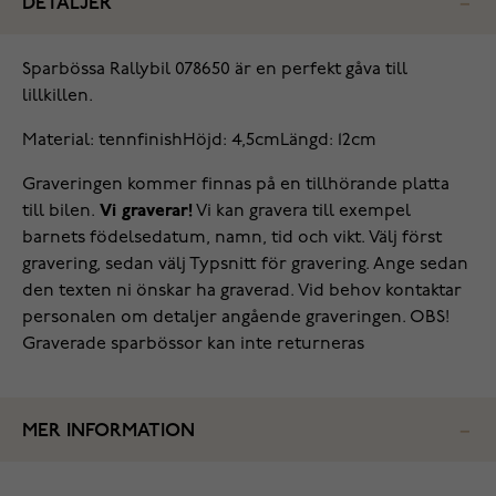
DETALJER
Sparbössa Rallybil 078650 är en perfekt gåva till
lillkillen.
Material: tennfinish
Höjd: 4,5cm
Längd: 12cm
Graveringen kommer finnas på en tillhörande platta
till bilen.
Vi graverar!
Vi kan gravera till exempel
barnets födelsedatum, namn, tid och vikt. Välj först
gravering, sedan välj Typsnitt för gravering. Ange sedan
den texten ni önskar ha graverad. Vid behov kontaktar
personalen om detaljer angående graveringen. OBS!
Graverade sparbössor kan inte returneras
MER INFORMATION