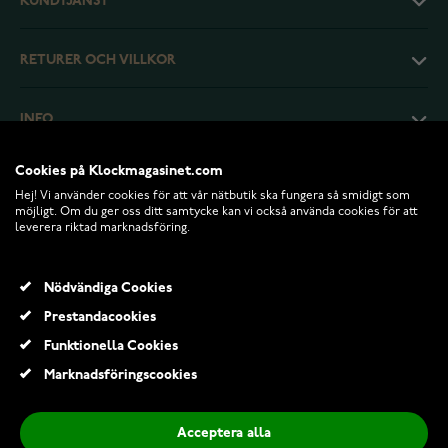
KUNDTJÄNST
RETURER OCH VILLKOR
INFO
Cookies på Klockmagasinet.com
Hej! Vi använder cookies för att vår nätbutik ska fungera så smidigt som
möjligt. Om du ger oss ditt samtycke kan vi också använda cookies för att
leverera riktad marknadsföring.
Nödvändiga Cookies
Prestandacookies
Funktionella Cookies
© 2026 Klockmagasinet.com
Marknadsföringscookies
Sparbössa Rallybil 078650
480,00 Kr
Acceptera alla