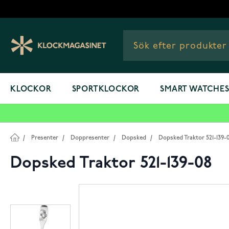
Hoppa till innehållet
KLOCKOR
SPORTKLOCKOR
SMART WATCHE
/
Presenter
/
Doppresenter
/
Dopsked
/
Dopsked Traktor 521-139-
Dopsked Traktor 521-139-08