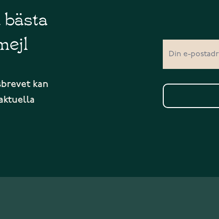
å bästa
mejl
sbrevet kan
aktuella