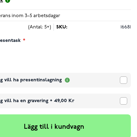
ik
verans inom 3–5 arbetsdagar
(Antal: 5+)
SKU:
16681
resentask
g vill ha presentinslagning
g vill ha en gravering
+
49,00 Kr
Lägg till i kundvagn