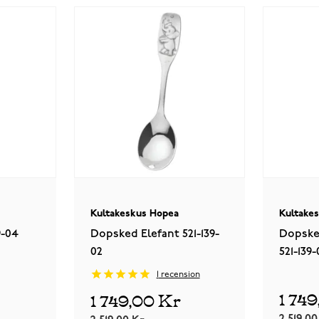
Kultakeskus Hopea
Kultake
9-04
Dopsked Elefant 521-139-
Dopske
02
521-139-
1
recension
1 74
1 749,00 Kr