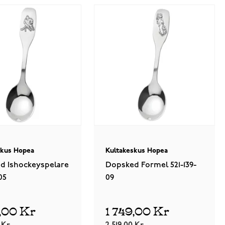
skus Hopea
Kultakeskus Hopea
d Ishockeyspelare
Dopsked Formel 521-139-
05
09
9,00 Kr
1 749,00 Kr