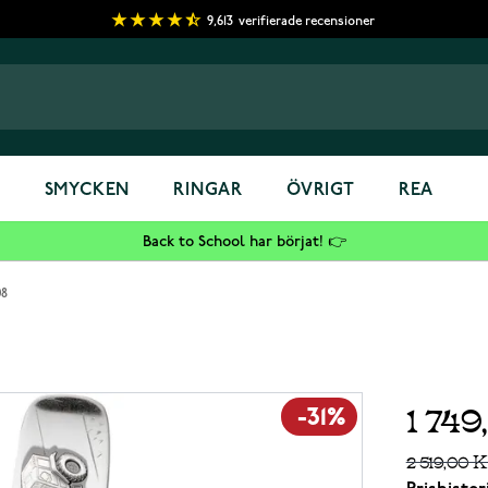
9,613
verifierade recensioner
S
SMYCKEN
RINGAR
ÖVRIGT
REA
Back to School har börjat! 👉
08
1 749
-31%
2 519,00 K