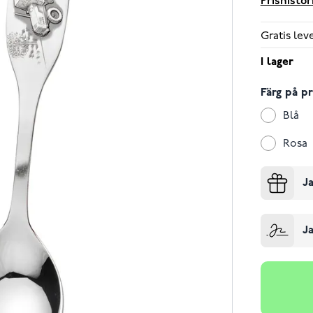
Prishistor
Gratis le
I lager
Färg på p
Blå
Rosa
Ja
Ja