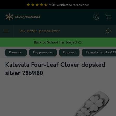
Hoppa till innehållet
9,613
verifierade recensioner
Cart
Sea
Back to School har börjat! 👉
Presenter
Doppresenter
Dopsked
Kalevala Four-Leaf Cl
Kalevala Four-Leaf Clover dopsked
silver 2869180