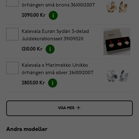
örhängen små brons 361001200T
2090.00 Kr
Kalevala Euran Sydän 3-delad
Juldekorationsset 39109520
1210.00 Kr
Kalevala x Marimekko Unikko
örhängen små silver 261001200T
2805.00 Kr
VISA MER
Andra modeller