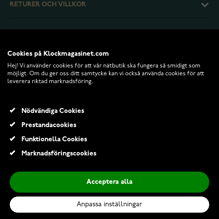
RETURER OCH VILLKOR
INFO
Cookies på Klockmagasinet.com
Hej! Vi använder cookies för att vår nätbutik ska fungera så smidigt som
möjligt. Om du ger oss ditt samtycke kan vi också använda cookies för att
leverera riktad marknadsföring.
Nödvändiga Cookies
Prestandacookies
Funktionella Cookies
© 2026 Klockmagasinet.com
Marknadsföringscookies
Kalevala Four-Leaf Clover dopsked silver 2869180
1 760,00 Kr
Acceptera alla
Anpassa inställningar
Lägg till i kundvagn