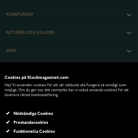
KUNDTJÄNST
RETURER OCH VILLKOR
INFO
Cookies på Klockmagasinet.com
Hej! Vi använder cookies för att vår nätbutik ska fungera så smidigt som
möjligt. Om du ger oss ditt samtycke kan vi också använda cookies för att
leverera riktad marknadsföring.
Nödvändiga Cookies
Prestandacookies
© 2026 Klockmagasinet.com
Funktionella Cookies
Fotoram med Storken och baby 078607