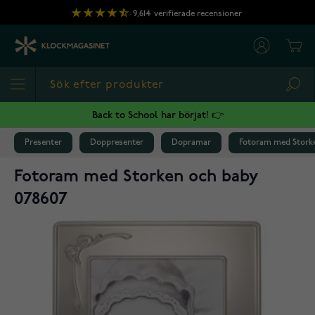
Hoppa till innehållet
9,614
verifierade recensioner
Cart
Sea
Back to School har börjat! 👉
Presenter
Doppresenter
Dopramar
Fotoram med Storke
Fotoram med Storken och baby
078607