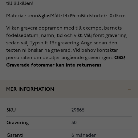
till lillkillen!
Material: tenn&glas
Mått: 14x19cm
Bildstorlek: 10x15cm
Vi kan gravera dopramen med till exempel barnets
födelsedatum, namn, tid och vikt. Välj först gravering,
sedan välj Typsnitt för gravering. Ange sedan den
texten ni önskar ha graverad. Vid behov kontaktar
personalen om detaljer angående graveringen.
OBS!
Graverade fotoramar kan inte returneras
MER INFORMATION
SKU
29865
Gravering
50
Garanti
6 månader