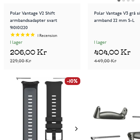
Polar Vantage V2 Shift
Polar Vantage V3 grå si
armbandsadapter svart
armband 22 mm S-L
910101220
1
Recension
I lager
I lager
206,00 Kr
404,00 Kr
229,00 Kr
449,00 Kr
-10%