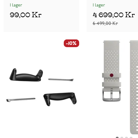
I lager
I lager
99,00 Kr
4 699,00 Kr
6 499,00 Kr
-10%
-10%