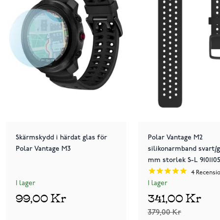
Skärmskydd i härdat glas för
Polar Vantage M2
Polar Vantage M3
silikonarmband svart/g
mm storlek S-L 910110
4
Recensi
I lager
I lager
99,00 Kr
341,00 Kr
379,00 Kr