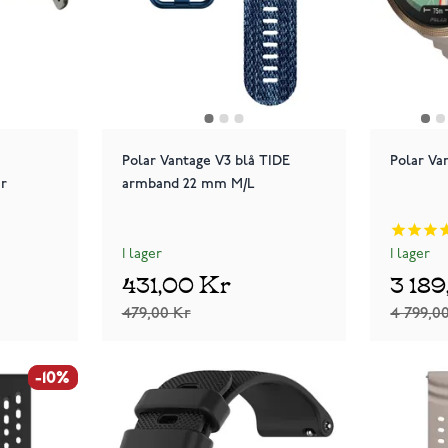
Polar Vantage V3 blå TIDE
Polar Va
r
armband 22 mm M/L
I lager
I lager
431,00 Kr
3 18
479,00 Kr
4 799,0
-10%
-10%