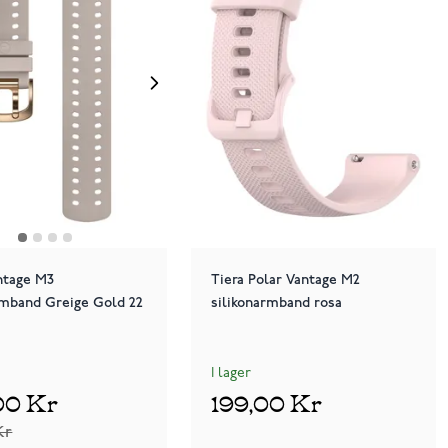
ntage M3
Tiera Polar Vantage M2
rmband Greige Gold 22
silikonarmband rosa
I lager
00 Kr
199,00 Kr
Kr