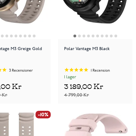
ntage M3 Greige Gold
Polar Vantage M3 Black
3
Recensioner
1
Recension
I lager
9,00 Kr
3 189,00 Kr
0 Kr
4 799,00 Kr
-10%