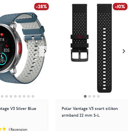
-28%
-10%
ntage V3 Silver Blue
Polar Vantage V3 svart silikon
armband 22 mm S-L
1
Recension