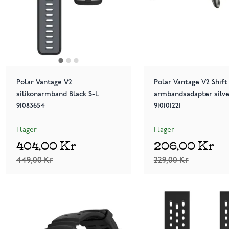
Polar Vantage V2
Polar Vantage V2 Shift
silikonarmband Black S-L
armbandsadapter silve
91083654
910101221
I lager
I lager
404,00 Kr
206,00 Kr
449,00 Kr
229,00 Kr