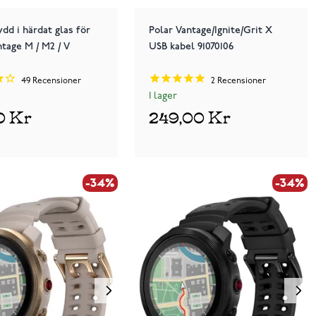
dd i härdat glas för
Polar Vantage/Ignite/Grit X
ntage M / M2 / V
USB kabel 91070106
49
Recensioner
2
Recensioner
I lager
0 Kr
249,00 Kr
-34%
-34%