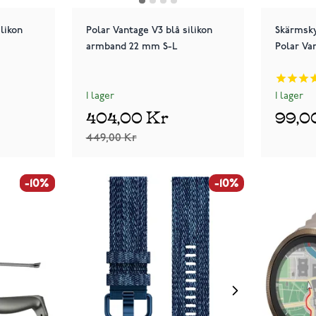
likon
Polar Vantage V3 blå silikon
Skärmsky
armband 22 mm S-L
Polar Va
I lager
I lager
404,00 Kr
99,0
449,00 Kr
-10%
-10%
-10%