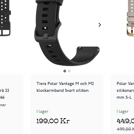
Tiera Polar Vantage M och M2
Polar Va
rå 22
klockarmband Svart silikon
silikona
566
mm S-L
oner
I lager
I lager
199,00 Kr
449,
499,00 