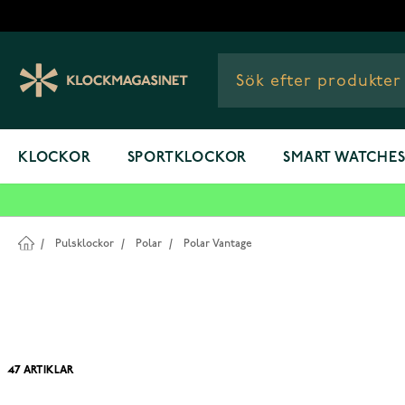
Hoppa till innehållet
KLOCKOR
SPORTKLOCKOR
SMART WATCHE
/
Pulsklockor
/
Polar
/
Polar Vantage
47
ARTIKLAR