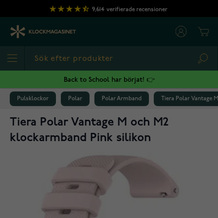
Hoppa till innehållet
9,614
verifierade recensioner
Cart
Sea
Back to School har börjat! 👉
Pulsklockor
Polar
Polar Armband
Tiera Polar Vantage 
Tiera Polar Vantage M och M2
klockarmband Pink silikon