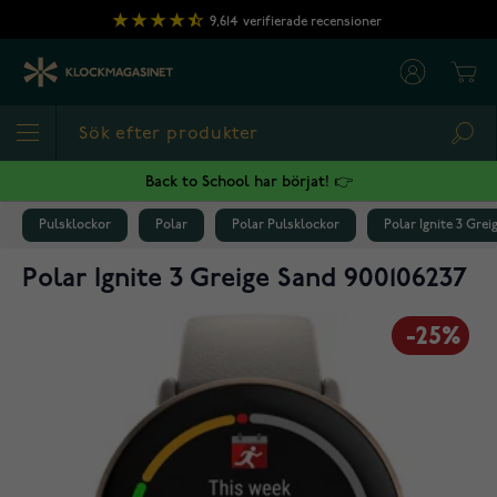
Hoppa till innehållet
9,614
verifierade recensioner
Cart
Sea
Back to School har börjat! 👉
Pulsklockor
Polar
Polar Pulsklockor
Polar Ignite 3 Grei
Polar Ignite 3 Greige Sand 900106237
-25%