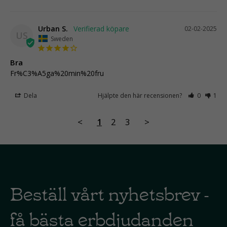
Urban S.
02-02-2025
US
Sweden
Bra
Fr%C3%A5ga%20min%20fru
Dela
Hjälpte den här recensionen?
0
1
<
1
2
3
>
Beställ vårt nyhetsbrev -
få bästa erbdjudanden