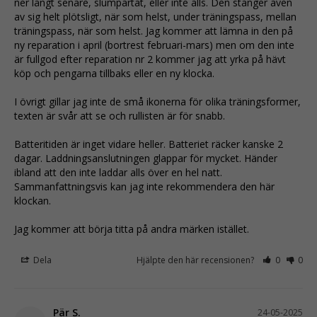
ner långt senare, slumpartat, eller inte alls. Den stänger även 
av sig helt plötsligt, när som helst, under träningspass, mellan 
träningspass, när som helst. Jag kommer att lämna in den på 
ny reparation i april (bortrest februari-mars) men om den inte 
är fullgod efter reparation nr 2 kommer jag att yrka på hävt 
köp och pengarna tillbaks eller en ny klocka. 

I övrigt gillar jag inte de små ikonerna för olika träningsformer, 
texten är svår att se och rullisten är för snabb. 

Batteritiden är inget vidare heller. Batteriet räcker kanske 2 
dagar. Laddningsanslutningen glappar för mycket. Händer 
ibland att den inte laddar alls över en hel natt.

Sammanfattningsvis kan jag inte rekommendera den här 
klockan.

Jag kommer att börja titta på andra märken istället.
Dela
Hjälpte den här recensionen?
0
0
Pär S.
24-05-2025