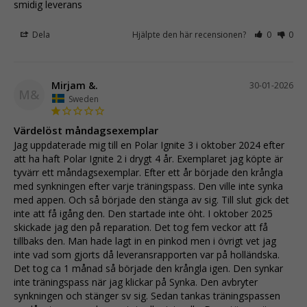
smidig leverans
Dela
Hjälpte den här recensionen?
0
0
Mirjam &.
30-01-2026
M&
Sweden
Värdelöst måndagsexemplar
Jag uppdaterade mig till en Polar Ignite 3 i oktober 2024 efter 
att ha haft Polar Ignite 2 i drygt 4 år. Exemplaret jag köpte är 
tyvärr ett måndagsexemplar. Efter ett år började den krångla 
med synkningen efter varje träningspass. Den ville inte synka 
med appen. Och så började den stänga av sig. Till slut gick det 
inte att få igång den. Den startade inte öht. I oktober 2025 
skickade jag den på reparation. Det tog fem veckor att få 
tillbaks den. Man hade lagt in en pinkod men i övrigt vet jag 
inte vad som gjorts då leveransrapporten var på holländska. 
Det tog ca 1 månad så började den krångla igen. Den synkar 
inte träningspass när jag klickar på Synka. Den avbryter 
synkningen och stänger sv sig. Sedan tankas träningspassen 