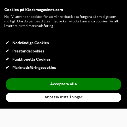
Cookies på Klockmagasinet.com
Hej! Vi använder cookies för att vår nätbutik ska fungera så smidigt som
möjligt. Om du ger oss ditt samtycke kan vi också använda cookies för att
leverera riktad marknadsföring.
Nödvändiga Cookies
Prestandacookies
© 2026 Klockmagasinet.com
Funktionella Cookies
Marknadsföringscookies
Acceptera alla
Anpassa inställningar
Polar Ignite 3 Greige Sand 900106237
2 699,00 Kr
3 599,00 Kr
Lägg till i kundvagn