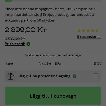
Missa inte denna möjlighet - beställ till kampanjpris
innan partiet tar slut! Erbjudandet gäller endast ett
exklusivt parti om 50 stycken.
2 699,00 Kr
11
recensioner
3 599,00 Kr
Prishistorik
Gratis leverans inom 3–5 arbetsdagar
I lager
(Antal: 5+)
SKU:
55050
Jag vill ha presentinslagning
Lägg till i kundvagn