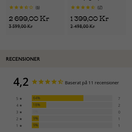
träningsklocka
6
17
2 699,00 Kr
1 399,00 Kr
3 599,00 Kr
2 498,00 Kr
RECENSIONER
4,2
Baserat på 11 recensioner
64%
5 ★
7
18%
4 ★
2
0%
3 ★
0
9%
2 ★
1
9%
1 ★
1