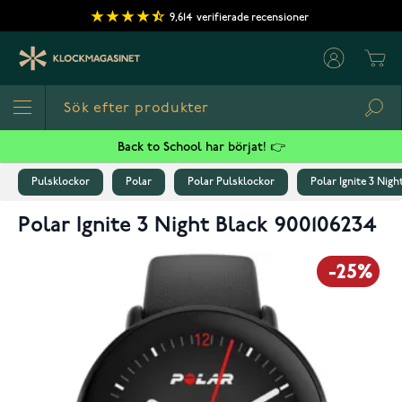
Hoppa till innehållet
9,614
verifierade recensioner
Cart
Sea
Back to School har börjat! 👉
Pulsklockor
Polar
Polar Pulsklockor
Polar Ignite 3 Nigh
Polar Ignite 3 Night Black 900106234
-25%