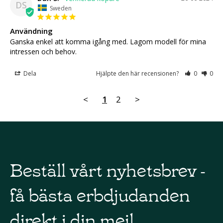
DS
Sweden
Användning
Ganska enkel att komma igång med. Lagom modell för mina 
intressen och behov.
Dela
Hjälpte den här recensionen?
0
0
<
1
2
>
Beställ vårt nyhetsbrev -
få bästa erbdjudanden
direkt i din mejl