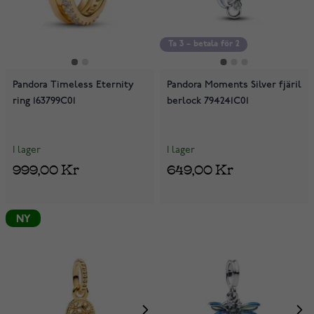
Ta 3 – betala för 2
Pandora Timeless Eternity
Pandora Moments Silver fjäril
ring 163799C01
berlock 794241C01
I lager
I lager
999,00 Kr
649,00 Kr
NY