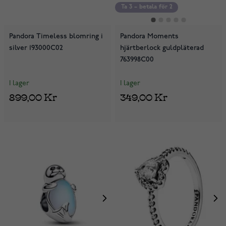
Ta 3 – betala för 2
Pandora Timeless blomring i
Pandora Moments
silver 193000C02
hjärtberlock guldpläterad
763998C00
I lager
I lager
899,00 Kr
349,00 Kr