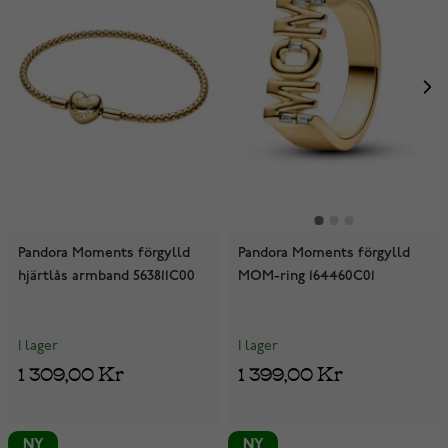
Pandora Moments förgylld
Pandora Moments förgylld
hjärtlås armband 563811C00
MOM-ring 164460C01
I lager
I lager
1 309,00 Kr
1 399,00 Kr
NY
NY