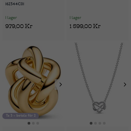
162344C01
I lager
I lager
979,00 Kr
1 599,00 Kr
Ta 3 – betala för 2