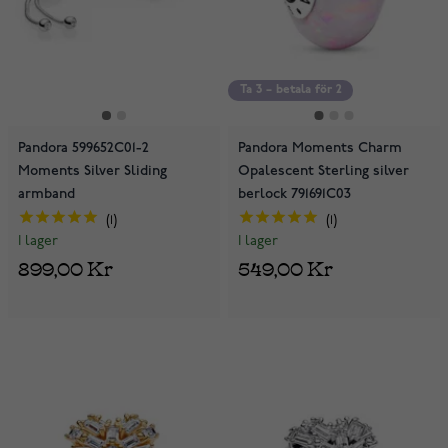
Ta 3 – betala för 2
Pandora 599652C01-2
Pandora Moments Charm
Moments Silver Sliding
Opalescent Sterling silver
armband
berlock 791691C03
1
1
I lager
I lager
899,00 Kr
549,00 Kr