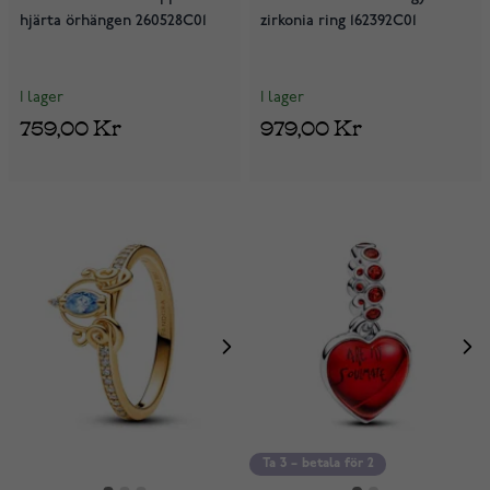
hjärta örhängen 260528C01
zirkonia ring 162392C01
I lager
I lager
759,00 Kr
979,00 Kr
Ta 3 – betala för 2