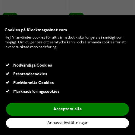
NY
NY
Cookies på Klockmagasinet.com
Hej! Vi använder cookies för att vår nätbutik ska fungera så smidigt som
möjligt. Om du ger oss ditt samtycke kan vi också använda cookies för att
leverera riktad marknadsföring.
Nödvändiga Cookies
Prestandacookies
Funktionella Cookies
Marknadsföringscookies
Pandora Timeless svart
Pandora Timeless förgylld
Acceptera alla
rosett ring 193510C03
hjärt-radring 163103C01
Anpassa inställningar
I lager
I lager