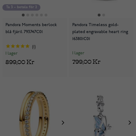
Ta 3 – betala för 2
Pandora Moments berlock
Pandora Timeless gold-
blå fjäril 793747C01
plated engravable heart ring
163801C01
1
I lager
I lager
799,00 Kr
899,00 Kr