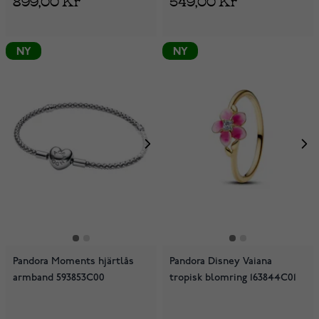
NY
NY
Pandora Moments hjärtlås
Pandora Disney Vaiana
armband 593853C00
tropisk blomring 163844C01