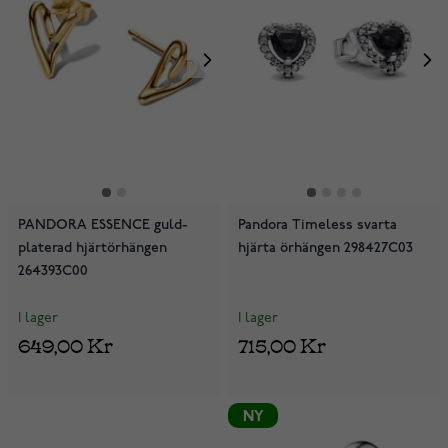
PANDORA ESSENCE guld-
Pandora Timeless svarta
platerad hjärtörhängen
hjärta örhängen 298427C03
264393C00
I lager
I lager
649,00 Kr
715,00 Kr
NY