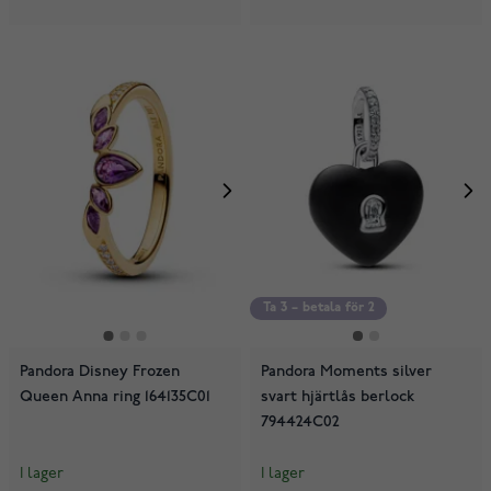
Ta 3 – betala för 2
Pandora Disney Frozen
Pandora Moments silver
Queen Anna ring 164135C01
svart hjärtlås berlock
794424C02
I lager
I lager