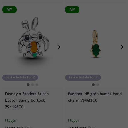
NY
NY
Ta 3 – betala för 2
Ta 3 – betala för 2
Disney x Pandora Stitch
Pandora ME grön hamsa hand
Easter Bunny berlock
charm 764612C01
794498C01
I lager
I lager
899,00 Kr
549,00 Kr