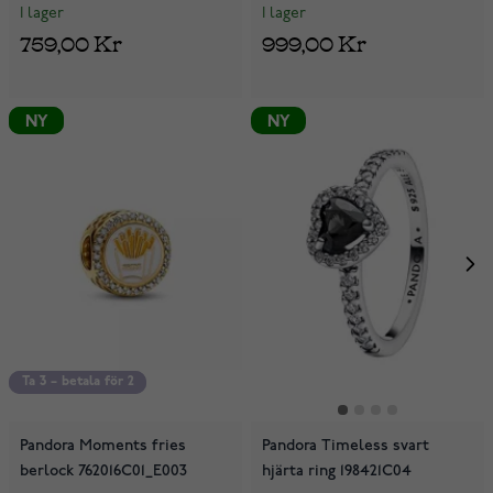
I lager
I lager
759,00 Kr
999,00 Kr
NY
NY
NY
Ta 3 – betala för 2
Ta 3 – betala för 2
Pandora Moments fries
Pandora Timeless svart
berlock 762016C01_E003
hjärta ring 198421C04