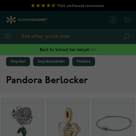
Hoppa till innehållet
9,614
verifierade recensioner
Cart
Sea
Back to School har börjat! 👉
Smycken
Smyckesmärken
Pandora
Pandora Berlocker