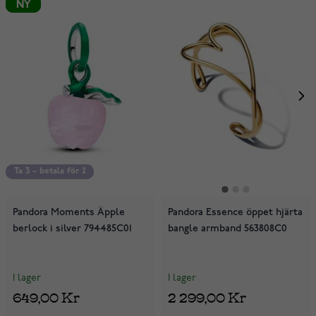
NY
NY
Ta 3 – betala för 2
Ta 3 – betala för 2
Pandora Moments Äpple
Pandora Essence öppet hjärta
berlock i silver 794485C01
bangle armband 563808C0
I lager
I lager
649,00 Kr
2 299,00 Kr