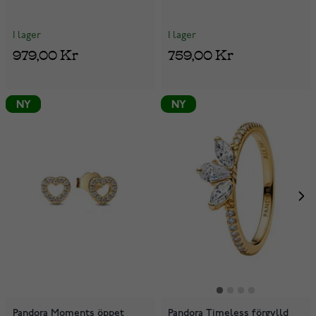
I lager
I lager
979,00 Kr
759,00 Kr
NY
NY
NY
Pandora Moments öppet
Pandora Timeless förgylld