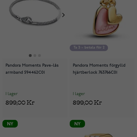
Ta 3 – betala för 2
Ta 3 – betala för 2
Pandora Moments Pave-lås
Pandora Moments förgylld
armband 594462C01
hjärtberlock 763766C01
I lager
I lager
899,00 Kr
899,00 Kr
NY
NY
NY