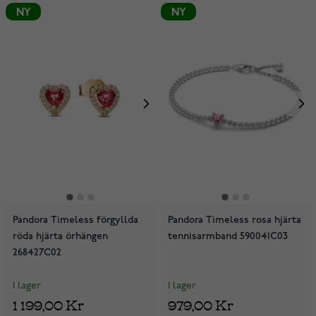
NY
NY
Pandora Timeless förgyllda
Pandora Timeless rosa hjärta
röda hjärta örhängen
tennisarmband 590041C03
268427C02
I lager
I lager
1 199,00 Kr
979,00 Kr