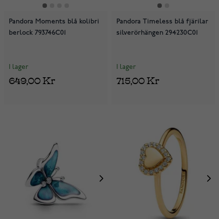
Pandora Moments blå kolibri
Pandora Timeless blå fjärilar
berlock 793746C01
silverörhängen 294230C01
I lager
I lager
649,00 Kr
715,00 Kr