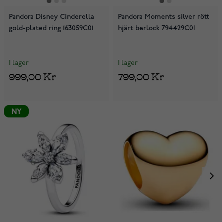
Pandora Disney Cinderella
Pandora Moments silver rött
gold-plated ring 163059C01
hjärt berlock 794429C01
I lager
I lager
999,00 Kr
799,00 Kr
NY
NY