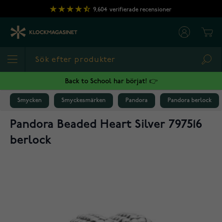
Hoppa till innehållet
9,604
verifierade recensioner
Cart
Sea
Back to School har börjat! 👉
Smycken
Smyckesmärken
Pandora
Pandora berlock
Pandora Beaded Heart Silver 797516
berlock