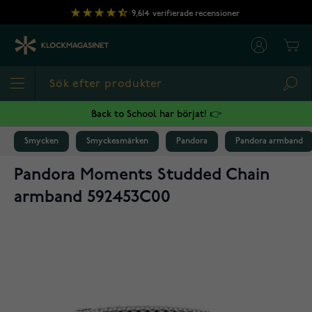
Hoppa till innehållet
9,614
verifierade recensioner
Cart
Sea
Back to School har börjat! 👉
Smycken
Smyckesmärken
Pandora
Pandora armband
Pandora Moments Studded Chain
armband 592453C00