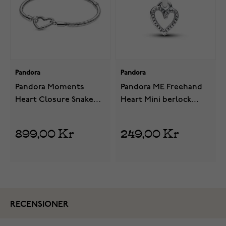
Pandora
Pandora
Pandora Moments
Pandora ME Freehand
Heart Closure Snake
Heart Mini berlock
Chain armband
793048C00
599539C00
899,00 Kr
249,00 Kr
RECENSIONER