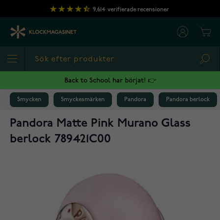
Hoppa till innehållet
9,614
verifierade recensioner
Cart
Sea
Back to School har börjat! 👉
Smycken
Smyckesmärken
Pandora
Pandora berlock
Pandora Matte Pink Murano Glass
berlock 789421C00