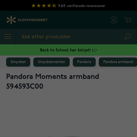
Hoppa till innehållet
9,613
verifierade recensioner
Cart
Sea
Back to School har börjat! 👉
Smycken
Smyckesmärken
Pandora
Pandora armband
Pandora Moments armband
594593C00