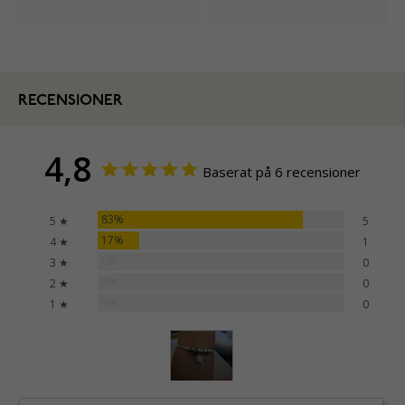
RECENSIONER
4,8
Baserat på 6 recensioner
83%
5 ★
5
17%
4 ★
1
0%
3 ★
0
0%
2 ★
0
0%
1 ★
0