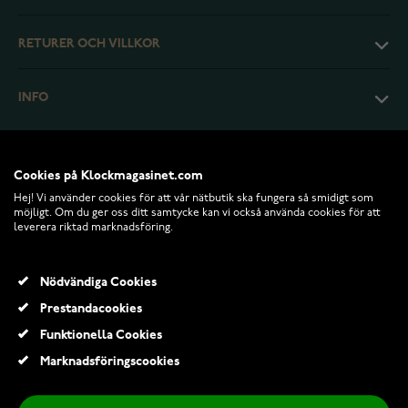
RETURER OCH VILLKOR
INFO
Cookies på Klockmagasinet.com
Hej! Vi använder cookies för att vår nätbutik ska fungera så smidigt som
möjligt. Om du ger oss ditt samtycke kan vi också använda cookies för att
leverera riktad marknadsföring.
Nödvändiga Cookies
Prestandacookies
© 2026 Klockmagasinet.com
Funktionella Cookies
Pandora 590742HV Moments Silver halsband
Marknadsföringscookies
1 499,00 Kr