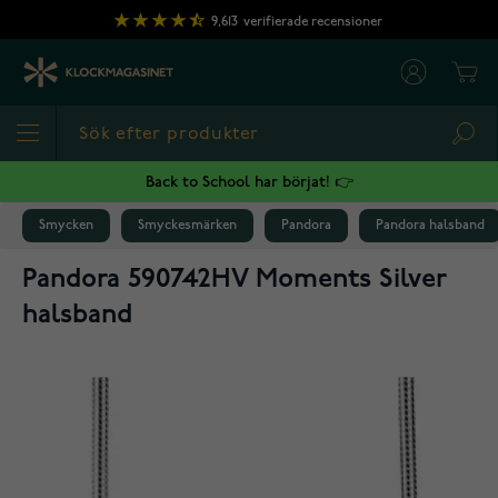
Hoppa till innehållet
9,613
verifierade recensioner
Cart
Sea
Back to School har börjat! 👉
Smycken
Smyckesmärken
Pandora
Pandora halsband
Pandora 590742HV Moments Silver
halsband