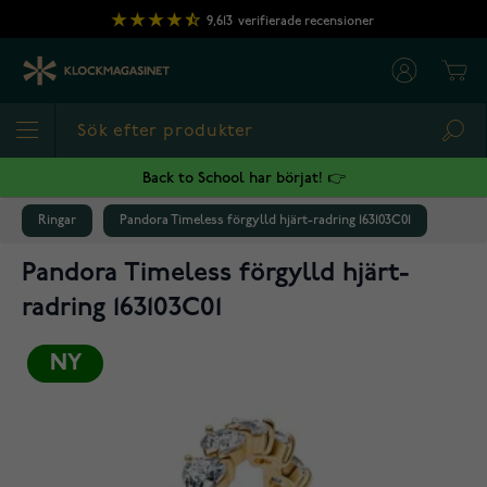
Hoppa till innehållet
9,613
verifierade recensioner
Cart
Sea
Back to School har börjat! 👉
Ringar
Pandora Timeless förgylld hjärt-radring 163103C01
Pandora Timeless förgylld hjärt-
radring 163103C01
NY