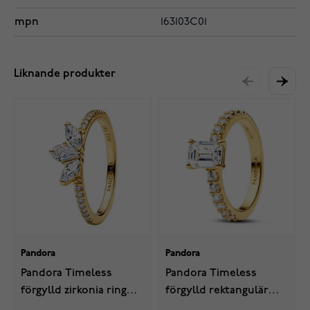
mpn
163103C01
Liknande produkter
Pandora
Pandora
Pandora Timeless
Pandora Timeless
förgylld zirkonia ring
förgylld rektangulär
162392C01
halo-ring 164506C01