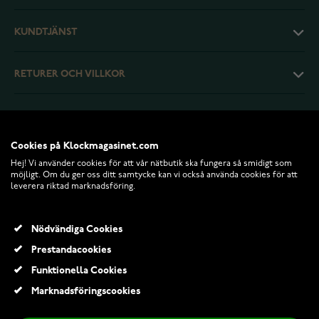
KUNDTJÄNST
RETURER OCH VILLKOR
INFO
Cookies på Klockmagasinet.com
Hej! Vi använder cookies för att vår nätbutik ska fungera så smidigt som
möjligt. Om du ger oss ditt samtycke kan vi också använda cookies för att
leverera riktad marknadsföring.
Nödvändiga Cookies
Prestandacookies
Funktionella Cookies
© 2026 Klockmagasinet.com
Marknadsföringscookies
Pandora Timeless förgylld hjärt-radring 163103C01