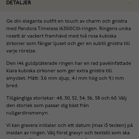
DETALJER
Ge din eleganta outfit en touch av charm och gnistra
med Pandora Timeless 163510C01-ringen. Ringens unika
rosett är vackert framhävd med två rosa kubiska
zirkoner som fångar ljuset och ger en subtil gnistra till
varje rörelse.
Den 14k guldpläterade ringen har en rad pavéinfattade
klara kubiska zirkoner som ger extra gnistra till
smycket. Mått: 3,6 mm djup, 4,1 mm hög och 9,1 mm
bred.
Tillgängliga storlekar: 48, 50, 52, 54, 56, 58 och 60. Välj
den storlek som passar dig bäst från
rullgardinsmenyn.
Vi kan gravera initialer och ett datum (max 15 tecken) på
insidan av ringen. Välj först gravyr och textstil som ska