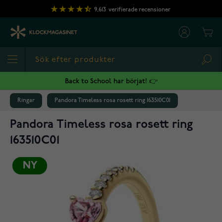
Hoppa till innehållet
9,613
verifierade recensioner
Cart
Sea
Back to School har börjat! 👉
Ringar
Pandora Timeless rosa rosett ring 163510C01
Pandora Timeless rosa rosett ring
163510C01
NY