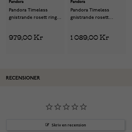
Pandora
Pandora
Pandora Timeless
Pandora Timeless
gnistrande rosett ring
gnistrande rosett
163510C02
dubbelradig ring
163552C01
979,00 Kr
1 089,00 Kr
RECENSIONER
Skriv en recension