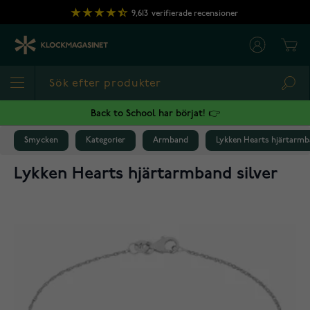
Hoppa till innehållet
9,613
verifierade recensioner
Cart
Sea
Back to School har börjat! 👉
Smycken
Kategorier
Armband
Lykken Hearts hjärtarmba
Lykken Hearts hjärtarmband silver