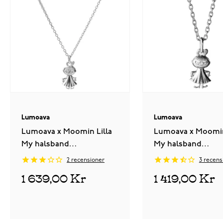
Lumoava
Lumoava
Lumoava x Moomin Lilla
Lumoava x Moomin
My halsband
My halsband
MO560300000
MO560320000 små
2
recensioner
3
recens
1 639,00 Kr
1 419,00 Kr