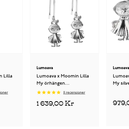
Lumoava
Lumoav
 Lilla
Lumoava x Moomin Lilla
Lumoav
My örhängen
My sil
MO550300000
MO540
ioner
11
recensioner
979,
1 639,00 Kr