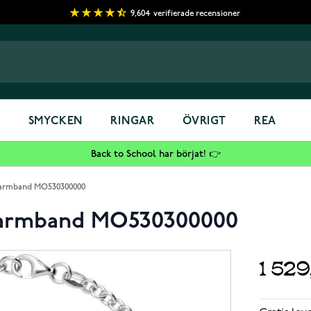
9,604
verifierade recensioner
S
SMYCKEN
RINGAR
ÖVRIGT
REA
Back to School har börjat! 👉
 armband MO530300000
y armband MO530300000
1 52