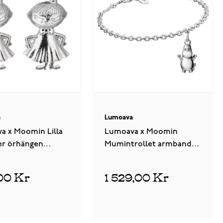
a
Lumoava
a x Moomin Lilla
Lumoava x Moomin
ver örhängen
Mumintrollet armband
300000
MO531020 små
00 Kr
1 529,00 Kr