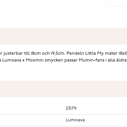
usterbar till 18cm och 19,5cm. Pendeln Little My mäter 18x10
tiva Lumoava x Moomin smycken passar Mumin-fans i alla åldr
23179
Lumoava