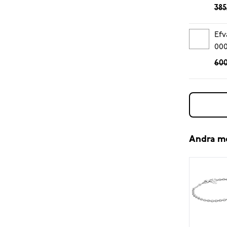
385
Efv
00
600
Andra m