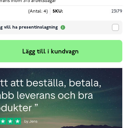
verans inom 3–5 arbetsdagar
(Antal: 4)
SKU:
23179
g vill ha presentinslagning
Lägg till i kundvagn