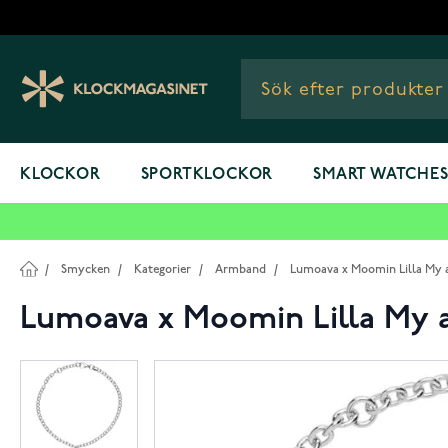
Hoppa till innehållet
KLOCKOR
SPORTKLOCKOR
SMART WATCHE
/
Smycken
/
Kategorier
/
Armband
/
Lumoava x Moomin Lilla My
Lumoava x Moomin Lilla M