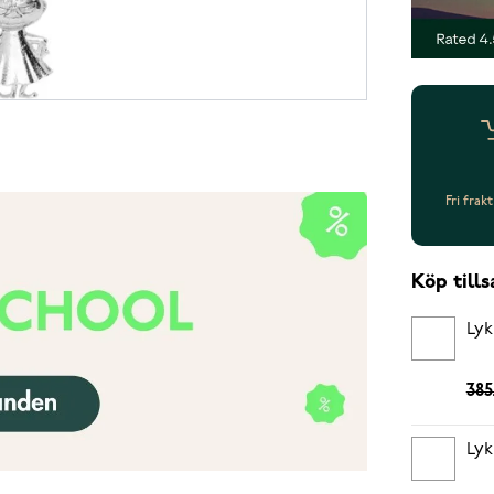
Fri frak
Köp til
Lyk
385
Lyk