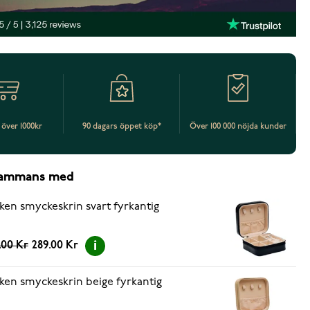
t över 1000kr
90 dagars öppet köp*
Över 100 000 nöjda kunder
lsammans med
ken smyckeskrin svart fyrkantig
.00 Kr
289.00 Kr
ken smyckeskrin beige fyrkantig