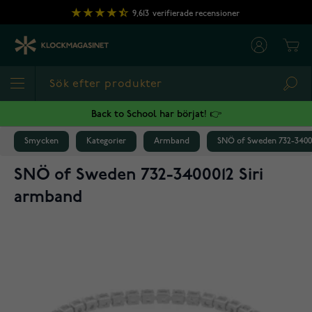
Hoppa till innehållet
9,613
verifierade recensioner
Cart
Sea
Back to School har börjat! 👉
Smycken
Kategorier
Armband
SNÖ of Sweden 732-34000
SNÖ of Sweden 732-3400012 Siri
armband