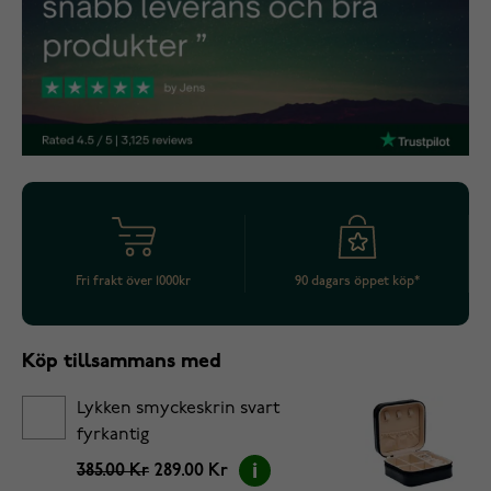
Fri frakt över 1000kr
90 dagars öppet köp*
Köp tillsammans med
Lykken smyckeskrin svart
fyrkantig
385.00 Kr
289.00 Kr