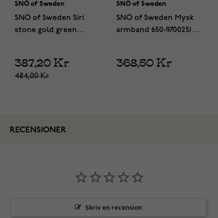
SNÖ of Sweden
SNÖ of Sweden
SNÖ of Sweden Siri
SNÖ of Sweden Mysk
stone gold green
armband 650-9700251
tennisarmband 732-
S/M
3400446
387,20 Kr
368,50 Kr
484,00 Kr
RECENSIONER
Skriv en recension