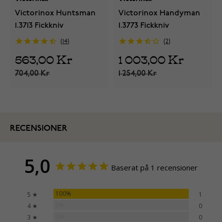
Victorinox Huntsman
Victorinox Handyman
1.3713 Fickkniv
1.3773 Fickkniv
14
2
563,00 Kr
1 003,00 Kr
704,00 Kr
1 254,00 Kr
RECENSIONER
5,0
Baserat på 1 recensioner
100%
5 ★
1
0%
4 ★
0
0%
3 ★
0