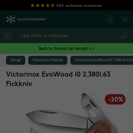
Hoppa till innehållet
9,613
verifierade recensioner
Cart
Sea
Back to School har börjat! 👉
Övrigt
Victorinox Fällkniv
Victorinox EvoWood 10 2.3801.63 Fic
Victorinox EvoWood 10 2.3801.63
Fickkniv
-20%