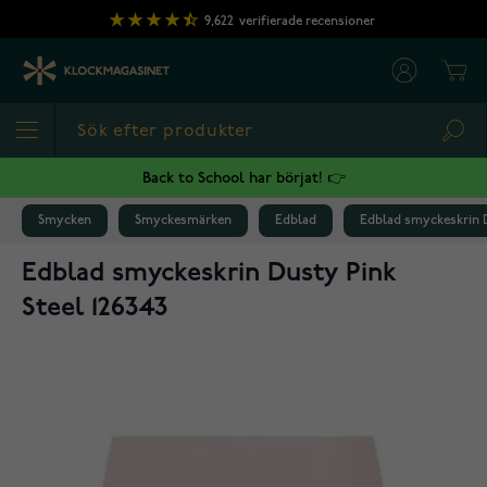
Hoppa till innehållet
9,622
verifierade recensioner
Cart
Sea
Back to School har börjat! 👉
Smycken
Smyckesmärken
Edblad
Edblad smyckeskrin D
Edblad smyckeskrin Dusty Pink
Steel 126343