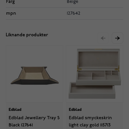
Färg
Beige
mpn
127642
Liknande produkter
Edblad
Edblad
Edblad Jewellery Tray S
Edblad smyckeskrin
Black 127641
light clay gold 115713