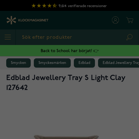
Hoppa till innehållet
9,614
verifierade recensioner
Cart
Sea
Back to School har börjat! 👉
Smycken
Smyckesmärken
Edblad
Edblad Jewellery Tray
Edblad Jewellery Tray S Light Clay
127642