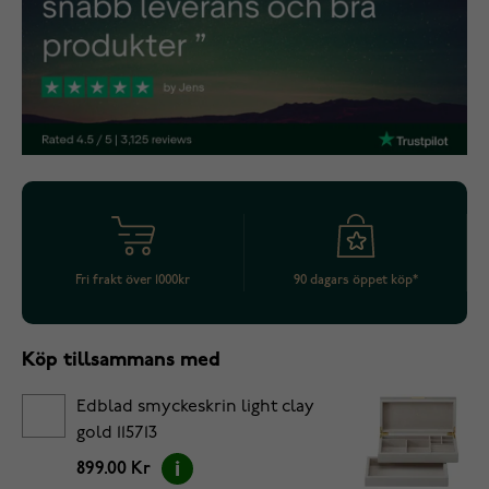
Fri frakt över 1000kr
90 dagars öppet köp*
Köp tillsammans med
Edblad smyckeskrin light clay
gold 115713
899.00 Kr