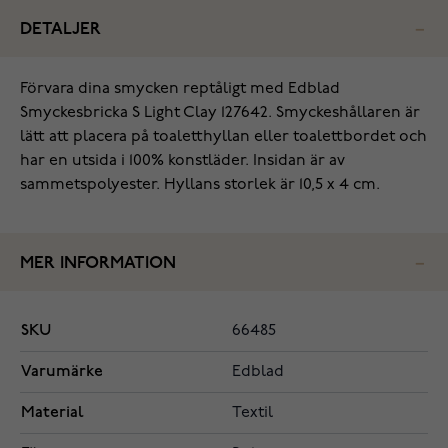
DETALJER
Förvara dina smycken reptåligt med Edblad
Smyckesbricka S Light Clay 127642. Smyckeshållaren är
lätt att placera på toaletthyllan eller toalettbordet och
har en utsida i 100% konstläder. Insidan är av
sammetspolyester. Hyllans storlek är 10,5 x 4 cm.
MER INFORMATION
SKU
66485
Varumärke
Edblad
Material
Textil