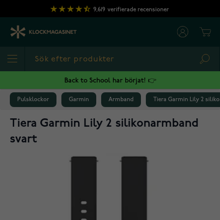
Hoppa till innehållet
9,619
verifierade recensioner
Cart
Sea
Back to School har börjat! 👉
Pulsklockor
Garmin
Armband
Tiera Garmin Lily 2 sili
Tiera Garmin Lily 2 silikonarmband
svart