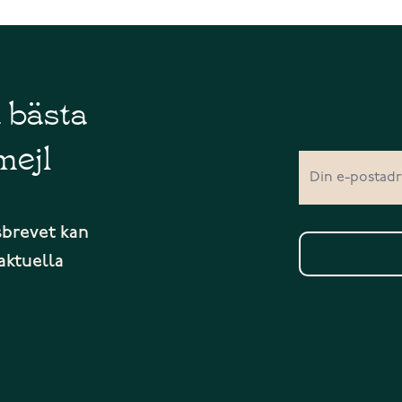
å bästa
mejl
sbrevet kan
aktuella