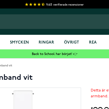
9,613
verifierade recensioner
S
SMYCKEN
RINGAR
ÖVRIGT
REA
Back to School har börjat! 👉
rmband vit
rmband vit
Detta är e
armband.
199,