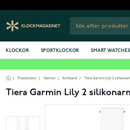
Hoppa till innehållet
KLOCKOR
SPORTKLOCKOR
SMART WATCHE
/
Pulsklockor
/
Garmin
/
Armband
/
Tiera Garmin Lily 2 silikona
Tiera Garmin Lily 2 silikona