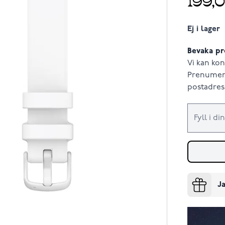
Ej i lager
Bevaka pr
Vi kan kon
Prenumere
postadress
Ja