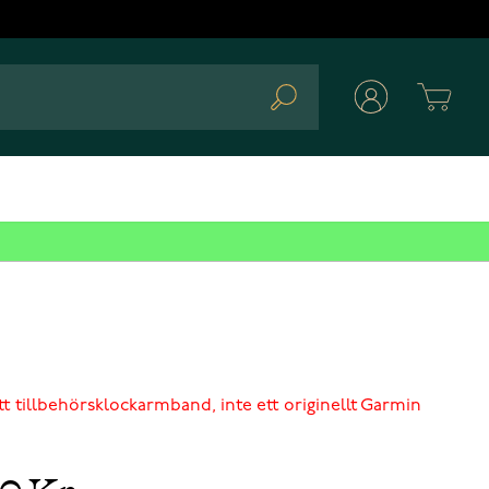
Cart
Search
tt tillbehörsklockarmband, inte ett originellt Garmin
00 Kr