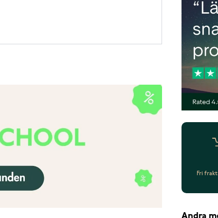
Fri frak
Andra m