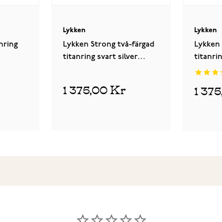
Lykken
Lykken
nring
Lykken Strong två-färgad
Lykken 
titanring svart silver
titanri
halvrund 7 mm
halvru
1 375,00 Kr
1 37