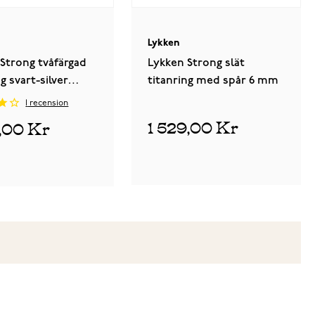
Lykken
Strong tvåfärgad
Lykken Strong slät
ng svart-silver
titanring med spår 6 mm
nd 7 mm
1
recension
1 529,00 Kr
5,00 Kr