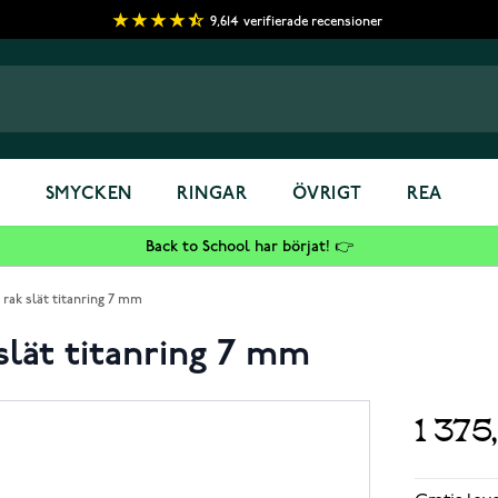
9,614
verifierade recensioner
S
SMYCKEN
RINGAR
ÖVRIGT
REA
Back to School har börjat! 👉
rak slät titanring 7 mm
slät titanring 7 mm
1 375