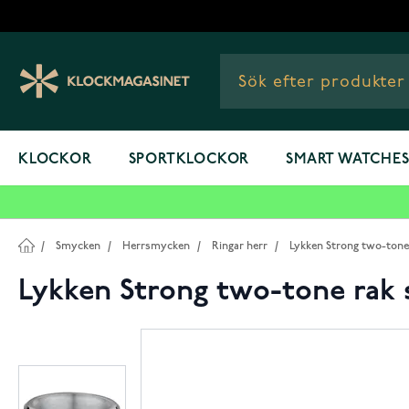
Hoppa till innehållet
KLOCKOR
SPORTKLOCKOR
SMART WATCHE
/
Smycken
/
Herrsmycken
/
Ringar herr
/
Lykken Strong two-tone 
Lykken Strong two-tone rak 