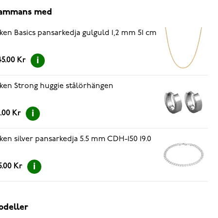
lsammans med
ken Basics pansarkedja gulguld 1,2 mm 51 cm
5.00 Kr
ken Strong huggie stålörhängen
.00 Kr
ken silver pansarkedja 5.5 mm CDH-150 19.0
5.00 Kr
odeller