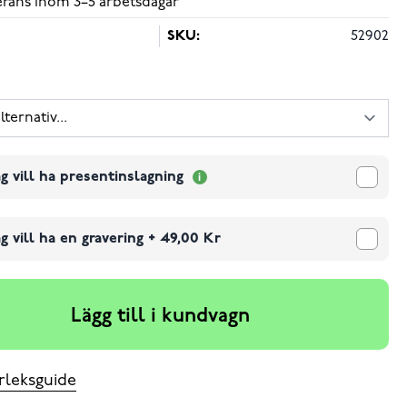
verans inom 3–5 arbetsdagar
SKU:
52902
g vill ha presentinslagning
g vill ha en gravering
+
49,00 Kr
Lägg till i kundvagn
rleksguide