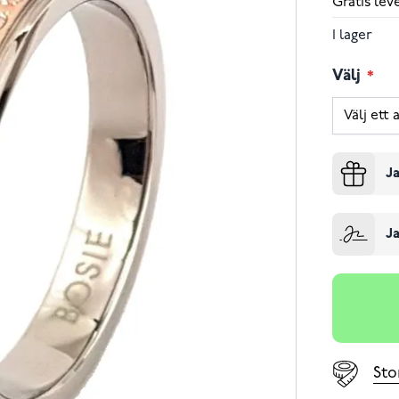
Gratis le
I lager
Välj
Ja
Ja
Sto