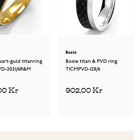
Bosie
vart-guld titanring
Bosie titan & PVD ring
D-2021/6R&M
TICMPVD-128/6
1
recension
00 Kr
902,00 Kr