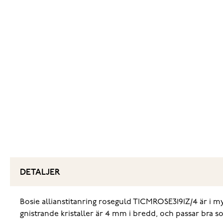
DETALJER
Bosie allianstitanring roseguld TICMROSE3191Z/4 är i m
gnistrande kristaller är 4 mm i bredd, och passar bra s