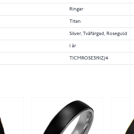
Ringar
Titan
Silver, Tvåfärgad, Roseguld
1 år
TICMROSE3191Z/4