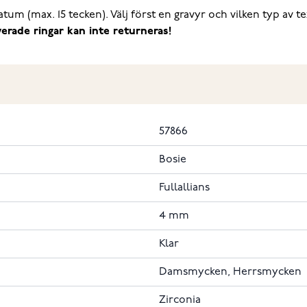
h datum (max. 15 tecken). Välj först en gravyr och vilken typ a
erade ringar kan inte returneras!
57866
Bosie
Fullallians
4 mm
Klar
Damsmycken, Herrsmycken
Zirconia