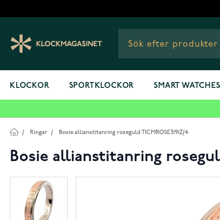
Hoppa till innehållet
KLOCKOR
SPORTKLOCKOR
SMART WATCHE
/
Ringar
/
Bosie allianstitanring roseguld TICMROSE3191Z/4
Bosie allianstitanring roseg