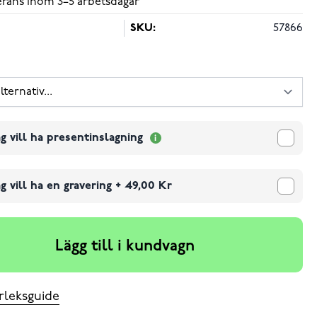
verans inom 3–5 arbetsdagar
SKU:
57866
g vill ha presentinslagning
g vill ha en gravering
+
49,00 Kr
Lägg till i kundvagn
rleksguide