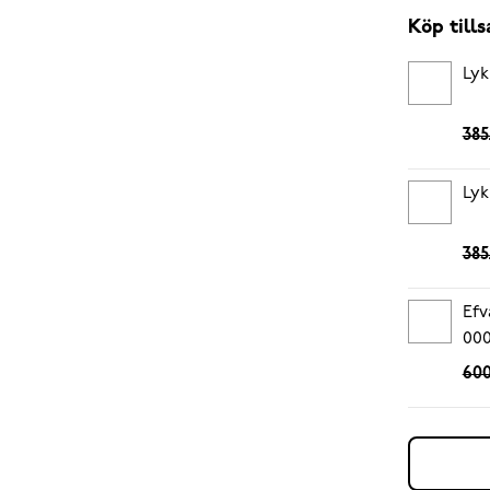
Köp til
Lyk
385
Lyk
385
Efv
00
600