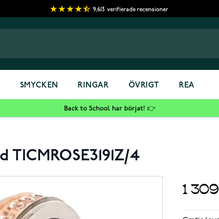
9,613
verifierade recensioner
S
SMYCKEN
RINGAR
ÖVRIGT
REA
Back to School har börjat! 👉
uld TICMROSE3191Z/4
1 30