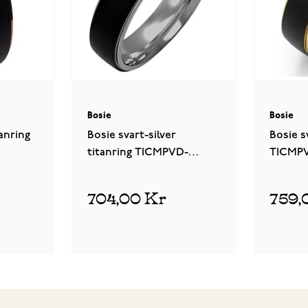
Bosie
Bosie
anring
Bosie svart-silver
Bosie s
titanring TICMPVD-
TICMPV
2021/6R&M
ion
704,00 Kr
759,