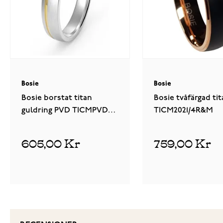
Bosie
Bosie
Bosie borstat titan
Bosie tvåfärgad tit
guldring PVD TICMPVD-
TICM2021/4R&M
2554/4
1
recens
605,00 Kr
759,00 Kr