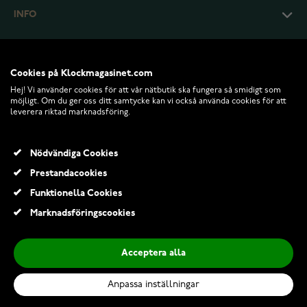
INFO
Cookies på Klockmagasinet.com
Hej! Vi använder cookies för att vår nätbutik ska fungera så smidigt som
möjligt. Om du ger oss ditt samtycke kan vi också använda cookies för att
leverera riktad marknadsföring.
Nödvändiga Cookies
Prestandacookies
© 2026 Klockmagasinet.com
Funktionella Cookies
Lykken Strong titanring rak 5 mm
Marknadsföringscookies
539,00 Kr
Acceptera alla
Lägg till i kundvagn
Anpassa inställningar