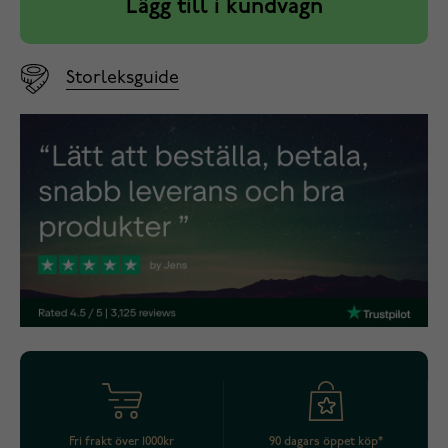
Lägg till i kundvagn
Storleksguide
Fri frakt över 1000kr
90 dagars öppet köp*