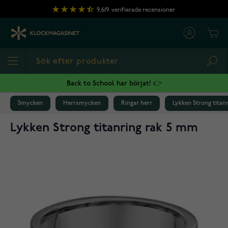
Hoppa till innehållet
9,619
verifierade recensioner
Cart
Sea
Back to School har börjat! 👉
Smycken
Herrsmycken
Ringar herr
Lykken Strong titan
Lykken Strong titanring rak 5 mm