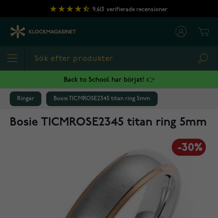
Hoppa till innehållet
9,613
verifierade recensioner
Cart
Sea
Back to School har börjat! 👉
Ringar
Bosie TICMROSE2345 titan ring 5mm
Bosie TICMROSE2345 titan ring 5mm
-30%