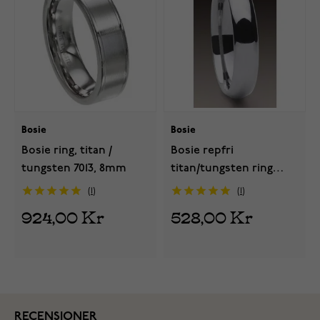
Bosie
Bosie
Bosie ring, titan /
Bosie repfri
tungsten 7013, 8mm
titan/tungsten ring
4mm TI&TU023
1
1
924,00 Kr
528,00 Kr
RECENSIONER