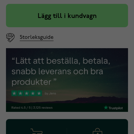
Lägg till i kundvagn
Storleksguide