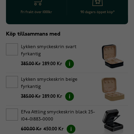
Fri frakt över 1000kr
90 dagars öppet köp*
Köp tillsammans med
Lykken smyckeskrin svart
fyrkantig
385.00 Kr
289.00 Kr
Lykken smyckeskrin beige
fyrkantig
385.00 Kr
289.00 Kr
Efva Attling smyckeskrin black 25-
104-01883-0000
600.00 Kr
450.00 Kr