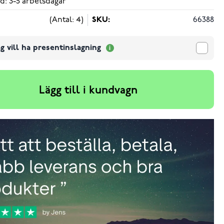
d: 3-5 arbetsdagar
(Antal: 4)
SKU:
66388
g vill ha presentinslagning
Lägg till i kundvagn