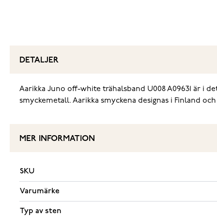
DETALJER
Aarikka Juno off-white trähalsband U008 A09631 är i det
smyckemetall. Aarikka smyckena designas i Finland och 
MER INFORMATION
SKU
Varumärke
Typ av sten