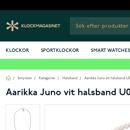
Hoppa till innehållet
KLOCKOR
SPORTKLOCKOR
SMART WATCHE
/
Smycken
/
Kategorier
/
Halsband
/
Aarikka Juno vit halsband U0
Aarikka Juno vit halsband U