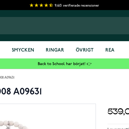
9,613
verifierade recensioner
S
SMYCKEN
RINGAR
ÖVRIGT
REA
Back to School har börjat! 👉
08 A09631
008 A09631
539,