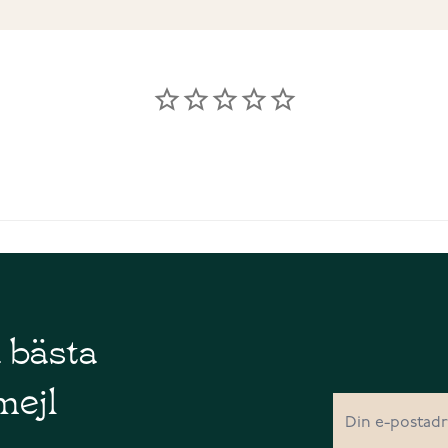
å bästa
mejl