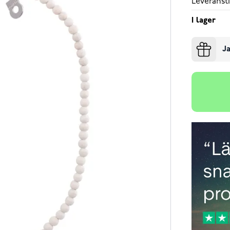
Leveransti
I lager
Ja