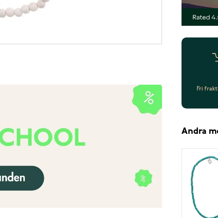
Fri frak
Andra m