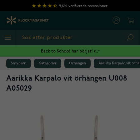
Hoppa till innehållet
9,614
verifierade recensioner
Cart
Sea
Back to School har börjat! 👉
Smycken
Kategorier
Örhängen
Aarikka Karpalo vit örh
Aarikka Karpalo vit örhängen U008
A05029