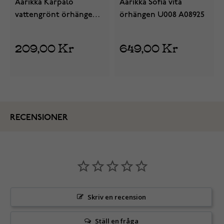
Aarikka Karpalo
Aarikka Sofia vita
vattengrönt örhängen
örhängen U008 A08925
U892 A09584
209,00 Kr
649,00 Kr
RECENSIONER
Skriv en recension
Ställ en fråga