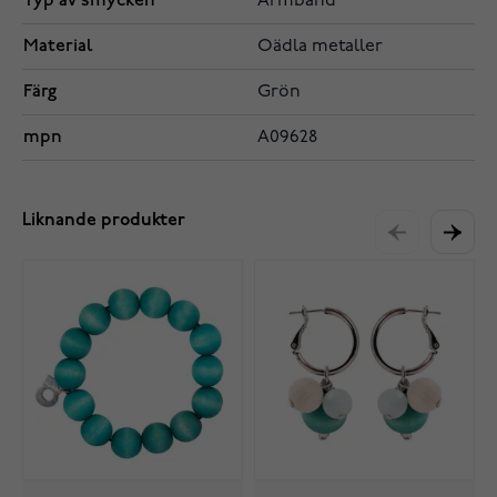
Typ av smycken
Armband
Material
Oädla metaller
Färg
Grön
mpn
A09628
Liknande produkter