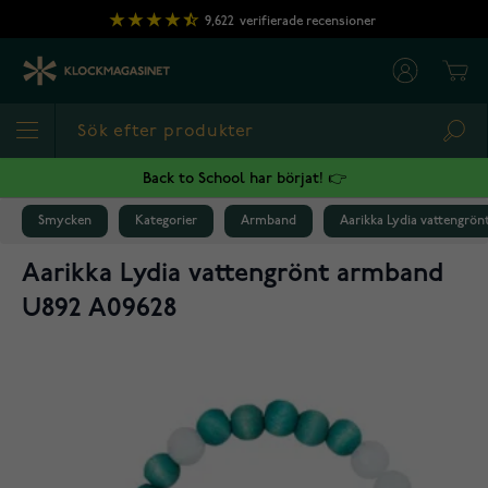
Hoppa till innehållet
9,622
verifierade recensioner
Cart
Sea
Back to School har börjat! 👉
Smycken
Kategorier
Armband
Aarikka Lydia vattengrö
Aarikka Lydia vattengrönt armband
U892 A09628