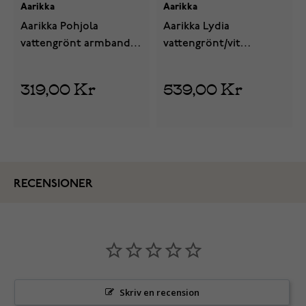
Aarikka
Aarikka
Aarikka Pohjola
Aarikka Lydia
vattengrönt armband
vattengrönt/vit
U892 A09620
örhängen P891 A09617
319,00 Kr
539,00 Kr
RECENSIONER
Skriv en recension