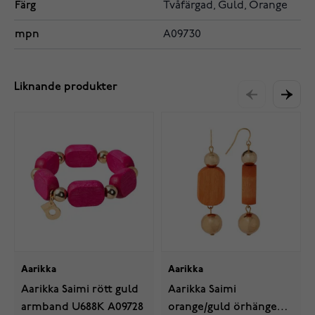
Färg
Tvåfärgad, Guld, Orange
mpn
A09730
Liknande produkter
Aarikka
Aarikka
Aarikka Saimi rött guld
Aarikka Saimi
armband U688K A09728
orange/guld örhängen