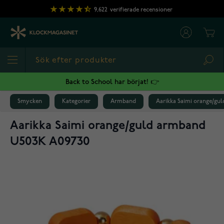
Hoppa till innehållet
9,622
verifierade recensioner
Cart
Sea
Back to School har börjat! 👉
Smycken
Kategorier
Armband
Aarikka Saimi orange/gu
Aarikka Saimi orange/guld armband
U503K A09730