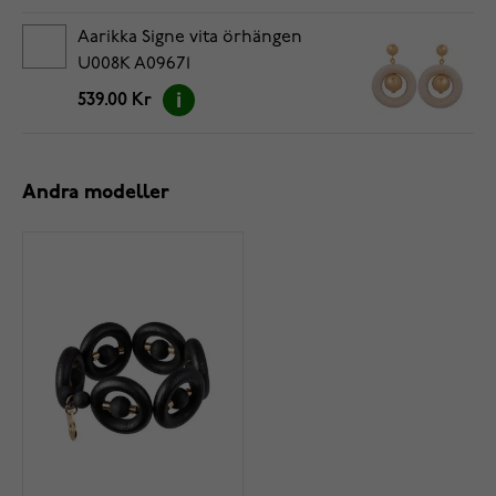
Aarikka Signe vita örhängen
U008K A09671
539.00 Kr
Andra modeller