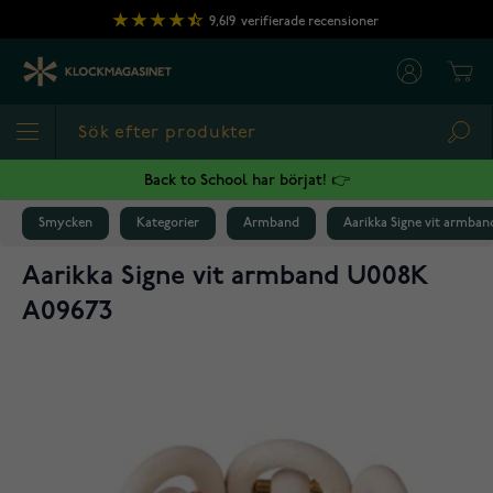
Hoppa till innehållet
9,619
verifierade recensioner
Cart
Sea
Back to School har börjat! 👉
Smycken
Kategorier
Armband
Aarikka Signe vit armba
Aarikka Signe vit armband U008K
A09673