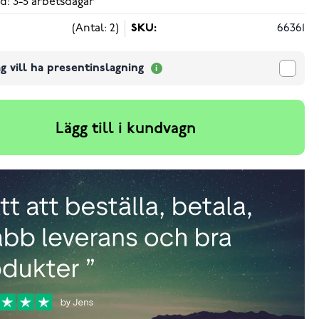
d: 3-5 arbetsdagar
(Antal: 2)
SKU:
66361
g vill ha presentinslagning
Lägg till i kundvagn