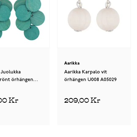
Aarikka
 Juolukka
Aarikka Karpalo vit
grönt örhängen
örhängen U008 A05029
09588
00 Kr
209,00 Kr