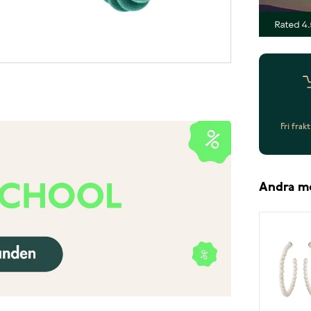
Fri frak
Andra m