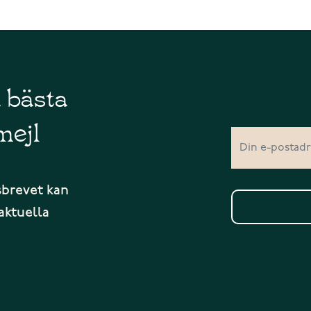
å bästa
mejl
sbrevet kan
aktuella