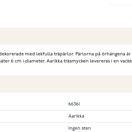
ekorerade med lekfulla träpärlor. Pärlorna på örhängena är a
ter 6 cm i diameter. Aarikka träsmycken levereras i en vacker
66361
Aarikka
Ingen sten