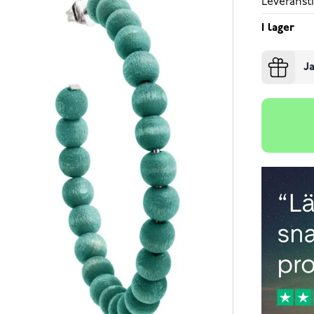
Leveransti
I lager
Ja