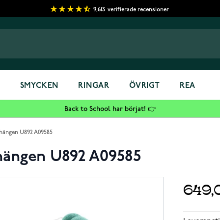
9,613
verifierade recensioner
S
SMYCKEN
RINGAR
ÖVRIGT
REA
Back to School har börjat! 👉
rhängen U892 A09585
rhängen U892 A09585
649,