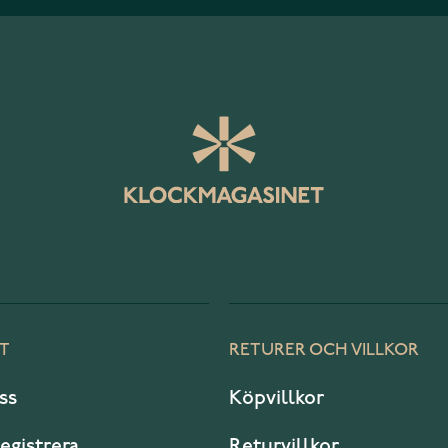
T
RETURER OCH VILLKOR
ss
Köpvillkor
registrera
Returvillkor