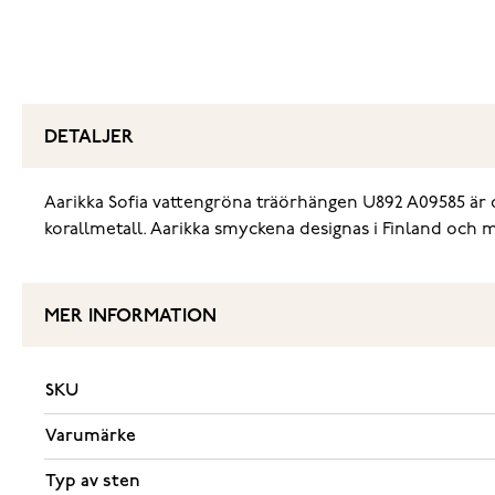
DETALJER
Aarikka Sofia vattengröna träörhängen U892 A09585 är d
korallmetall. Aarikka smyckena designas i Finland och mä
MER INFORMATION
SKU
Varumärke
Typ av sten