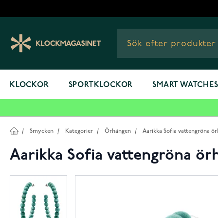
Hoppa till innehållet
KLOCKOR
SPORTKLOCKOR
SMART WATCHE
/
Smycken
/
Kategorier
/
Örhängen
/
Aarikka Sofia vattengröna ö
Aarikka Sofia vattengröna ö