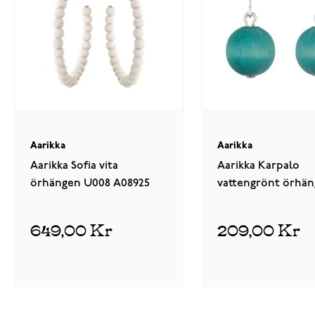
Aarikka
Aarikka
Aarikka Sofia vita
Aarikka Karpalo
örhängen U008 A08925
vattengrönt örhä
U892 A09584
649,00 Kr
209,00 Kr