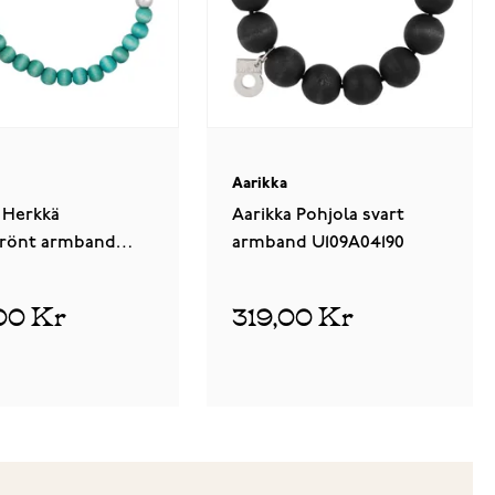
Aarikka
 Herkkä
Aarikka Pohjola svart
grönt armband
armband U109A04190
09621
00 Kr
319,00 Kr