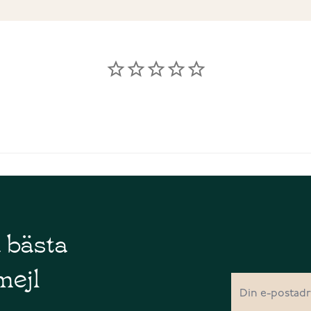
å bästa
mejl