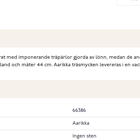
rerat med imponerande träpärlor gjorda av lönn, medan de 
nland och mäter 44 cm. Aarikka träsmycken levereras i en vack
66386
Aarikka
Ingen sten