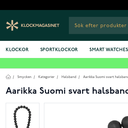
Hoppa till innehållet
KLOCKOR
SPORTKLOCKOR
SMART WATCHE
/
Smycken
/
Kategorier
/
Halsband
/
Aarikka Suomi svart halsban
Aarikka Suomi svart halsban