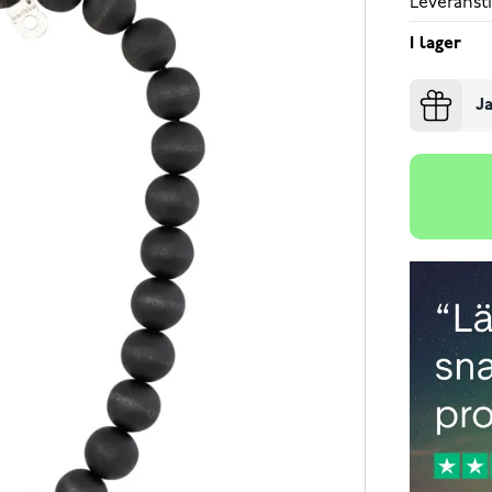
Leveransti
I lager
Ja