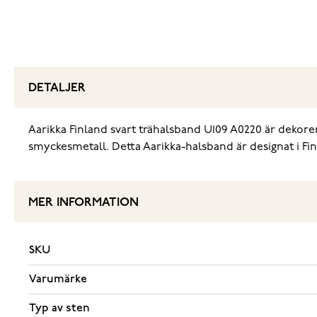
DETALJER
Aarikka Finland svart trähalsband U109 A0220 är deko
smyckesmetall. Detta Aarikka-halsband är designat i Fi
MER INFORMATION
SKU
Varumärke
Typ av sten