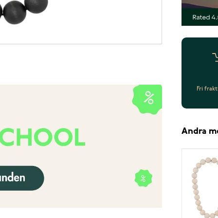
Fri frak
Andra m