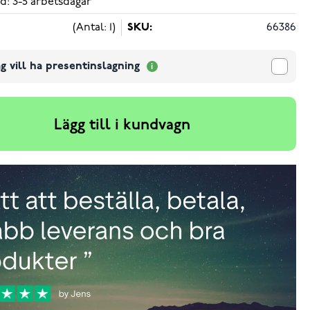
d: 3-5 arbetsdagar
(Antal: 1)
SKU:
66386
g vill ha presentinslagning
Lägg till i kundvagn